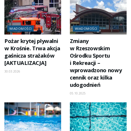
WIADOMOŚCI
WIADOMOŚCI
Pożar krytej pływalni
Zmiany
w Krośnie. Trwa akcja
w Rzeszowskim
gaśnicza strażaków
Ośrodku Sportu
[AKTUALIZACJA]
i Rekreacji –
wprowadzono nowy
30.03.2026
cennik oraz kilka
udogodnień
05.10.2025