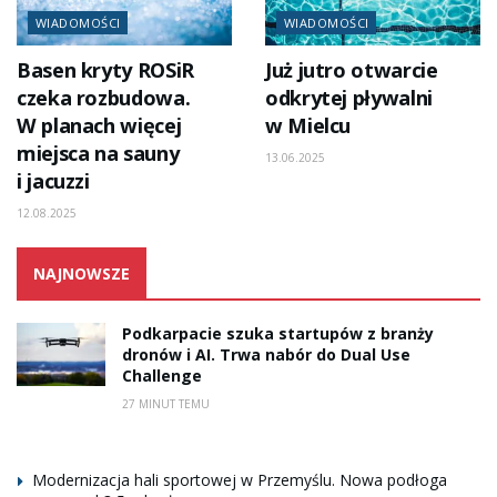
WIADOMOŚCI
WIADOMOŚCI
Basen kryty ROSiR
Już jutro otwarcie
czeka rozbudowa.
odkrytej pływalni
W planach więcej
w Mielcu
miejsca na sauny
13.06.2025
i jacuzzi
12.08.2025
NAJNOWSZE
Podkarpacie szuka startupów z branży
dronów i AI. Trwa nabór do Dual Use
Challenge
27 MINUT TEMU
Modernizacja hali sportowej w Przemyślu. Nowa podłoga