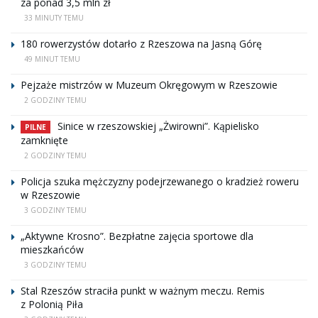
za ponad 3,5 mln zł
33 MINUTY TEMU
180 rowerzystów dotarło z Rzeszowa na Jasną Górę
49 MINUT TEMU
Pejzaże mistrzów w Muzeum Okręgowym w Rzeszowie
2 GODZINY TEMU
Sinice w rzeszowskiej „Żwirowni”. Kąpielisko
PILNE
zamknięte
2 GODZINY TEMU
Policja szuka mężczyzny podejrzewanego o kradzież roweru
w Rzeszowie
3 GODZINY TEMU
„Aktywne Krosno”. Bezpłatne zajęcia sportowe dla
mieszkańców
3 GODZINY TEMU
Stal Rzeszów straciła punkt w ważnym meczu. Remis
z Polonią Piła