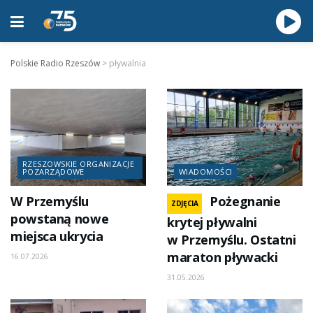
Polskie Radio Rzeszów
>
pływalnia
RZESZOWSKIE ORGANIZACJE
POZARZĄDOWE
WIADOMOŚCI
W Przemyślu
Pożegnanie
ZDJĘCIA
powstaną nowe
krytej pływalni
miejsca ukrycia
w Przemyślu. Ostatni
maraton pływacki
16.07.2026
31.05.2026