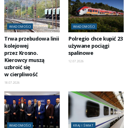
WIADOMOŚCI
WIADOMOŚCI
Trwa przebudowa linii
Polregio chce kupić 23
kolejowej
używane pociągi
przez Krosno.
spalinowe
Kierowcy muszą
12.07.2026
uzbroić się
w cierpliwość
18.07.2026
WIADOMOŚCI
KRAJ I ŚWIAT