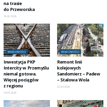
na trasie
do Przeworska
16.06.2026
WIADOMOŚCI
WIADOMOŚCI
Inwestycja PKP
Remont linii
Intercity w Przemyślu
kolejowych
niemal gotowa.
Sandomierz – Padew
Więcej pociągów
– Stalowa Wola
z regionu
23.04.2026
24.04.2026