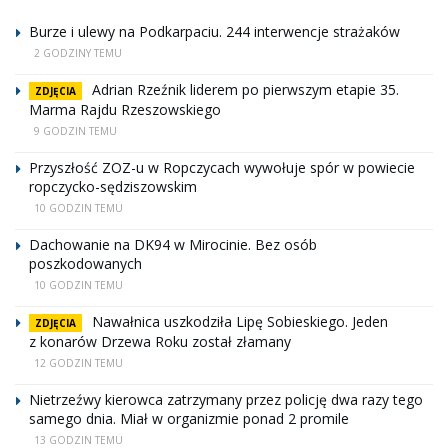
Burze i ulewy na Podkarpaciu. 244 interwencje strażaków
2 GODZINY TEMU
Adrian Rzeźnik liderem po pierwszym etapie 35.
ZDJĘCIA
Marma Rajdu Rzeszowskiego
9 GODZIN TEMU
Przyszłość ZOZ-u w Ropczycach wywołuje spór w powiecie
ropczycko-sędziszowskim
10 GODZIN TEMU
Dachowanie na DK94 w Mirocinie. Bez osób
poszkodowanych
10 GODZIN TEMU
Nawałnica uszkodziła Lipę Sobieskiego. Jeden
ZDJĘCIA
z konarów Drzewa Roku został złamany
12 GODZIN TEMU
Nietrzeźwy kierowca zatrzymany przez policję dwa razy tego
samego dnia. Miał w organizmie ponad 2 promile
13 GODZIN TEMU