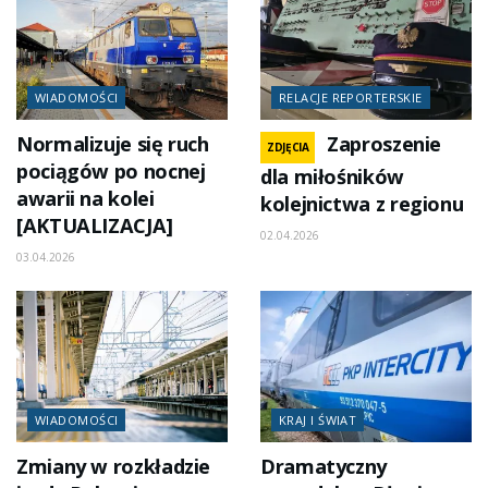
WIADOMOŚCI
RELACJE REPORTERSKIE
Normalizuje się ruch
Zaproszenie
ZDJĘCIA
pociągów po nocnej
dla miłośników
awarii na kolei
kolejnictwa z regionu
[AKTUALIZACJA]
02.04.2026
03.04.2026
WIADOMOŚCI
KRAJ I ŚWIAT
Zmiany w rozkładzie
Dramatyczny