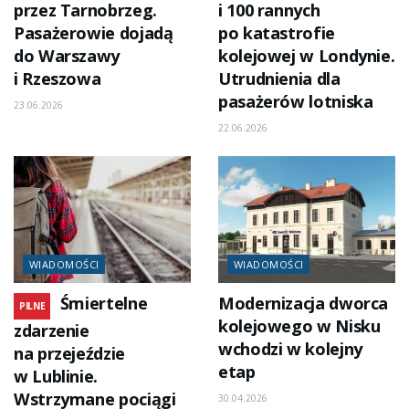
przez Tarnobrzeg.
i 100 rannych
Pasażerowie dojadą
po katastrofie
do Warszawy
kolejowej w Londynie.
i Rzeszowa
Utrudnienia dla
pasażerów lotniska
23.06.2026
22.06.2026
WIADOMOŚCI
WIADOMOŚCI
Śmiertelne
Modernizacja dworca
PILNE
kolejowego w Nisku
zdarzenie
wchodzi w kolejny
na przejeździe
etap
w Lublinie.
Wstrzymane pociągi
30.04.2026