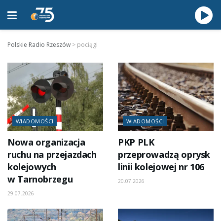
Polskie Radio Rzeszów
>
pociągi
WIADOMOŚCI
WIADOMOŚCI
Nowa organizacja
PKP PLK
ruchu na przejazdach
przeprowadzą oprysk
kolejowych
linii kolejowej nr 106
w Tarnobrzegu
20.07.2026
29.07.2026