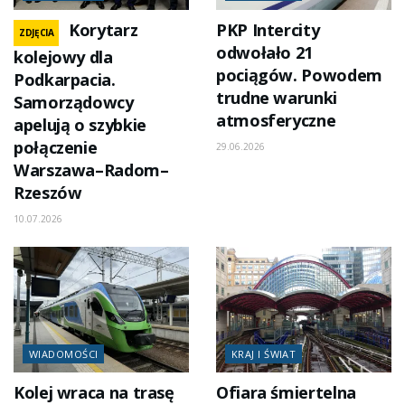
Korytarz
PKP Intercity
ZDJĘCIA
odwołało 21
kolejowy dla
pociągów. Powodem
Podkarpacia.
trudne warunki
Samorządowcy
atmosferyczne
apelują o szybkie
połączenie
29.06.2026
Warszawa–Radom–
Rzeszów
10.07.2026
WIADOMOŚCI
KRAJ I ŚWIAT
Kolej wraca na trasę
Ofiara śmiertelna