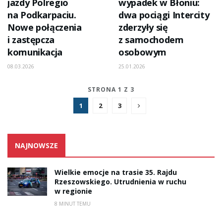
jazdy Polregio
wypadek w Błoniu:
na Podkarpaciu.
dwa pociągi Intercity
Nowe połączenia
zderzyły się
i zastępcza
z samochodem
komunikacja
osobowym
08.03.2026
25.01.2026
STRONA 1 Z 3
1
2
3
NAJNOWSZE
Wielkie emocje na trasie 35. Rajdu
Rzeszowskiego. Utrudnienia w ruchu
w regionie
8 MINUT TEMU