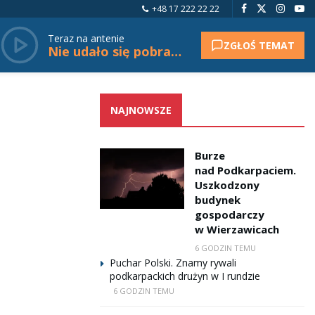
+48 17 222 22 22
Teraz na antenie
ZGŁOŚ TEMAT
Nie udało się pobrać tytułu.
NAJNOWSZE
Burze
nad Podkarpaciem.
Uszkodzony
budynek
gospodarczy
w Wierzawicach
6 GODZIN TEMU
Puchar Polski. Znamy rywali
podkarpackich drużyn w I rundzie
6 GODZIN TEMU