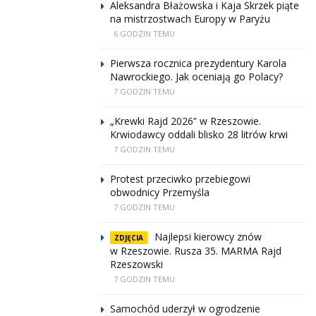
Aleksandra Błażowska i Kaja Skrzek piąte
na mistrzostwach Europy w Paryżu
6 GODZIN TEMU
Pierwsza rocznica prezydentury Karola
Nawrockiego. Jak oceniają go Polacy?
7 GODZIN TEMU
„Krewki Rajd 2026” w Rzeszowie.
Krwiodawcy oddali blisko 28 litrów krwi
7 GODZIN TEMU
Protest przeciwko przebiegowi
obwodnicy Przemyśla
7 GODZIN TEMU
Najlepsi kierowcy znów
ZDJĘCIA
w Rzeszowie. Rusza 35. MARMA Rajd
Rzeszowski
7 GODZIN TEMU
Samochód uderzył w ogrodzenie