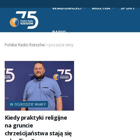
WIADOMOŚCI
MUZYKA
SPORT
RADIO
Polskie Radio Rzeszów
>
poczucie winy
W OGRODZIE WIARY
Kiedy praktyki religijne
na gruncie
chrześcijaństwa stają się