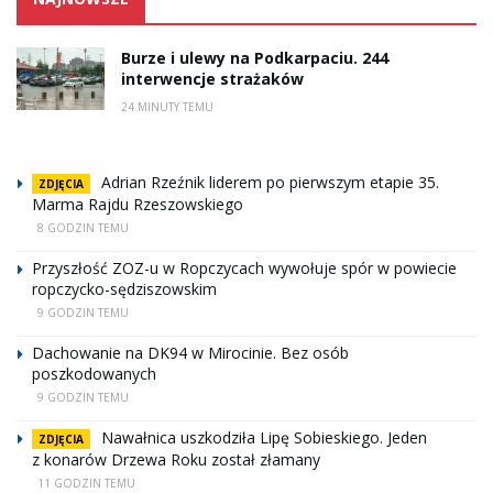
Burze i ulewy na Podkarpaciu. 244
interwencje strażaków
24 MINUTY TEMU
Adrian Rzeźnik liderem po pierwszym etapie 35.
ZDJĘCIA
Marma Rajdu Rzeszowskiego
8 GODZIN TEMU
Przyszłość ZOZ-u w Ropczycach wywołuje spór w powiecie
ropczycko-sędziszowskim
9 GODZIN TEMU
Dachowanie na DK94 w Mirocinie. Bez osób
poszkodowanych
9 GODZIN TEMU
Nawałnica uszkodziła Lipę Sobieskiego. Jeden
ZDJĘCIA
z konarów Drzewa Roku został złamany
11 GODZIN TEMU