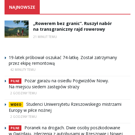
NAJNOWSZE
„Rowerem bez granic”. Ruszył nabór
na transgraniczny rajd rowerowy
21 MINUT TEMU
19-latek próbował oszukać 74-latkę. Został zatrzymany
przez ekipę remontową
42 MINUTY TEMU
Pożar garażu na osiedlu Pogwizdów Nowy.
PILNE
Na miejscu siedem zastępów straży
2 GODZINY TEMU
Studenci Uniwersytetu Rzeszowskiego mistrzami
WIDEO
Europy w piłce nożnej
2 GODZINY TEMU
Poranek na drogach. Dwie osoby poszkodowane
PILNE
w Gwizdaju, zderzenia z autobusami w Rzeszowie i Nowej