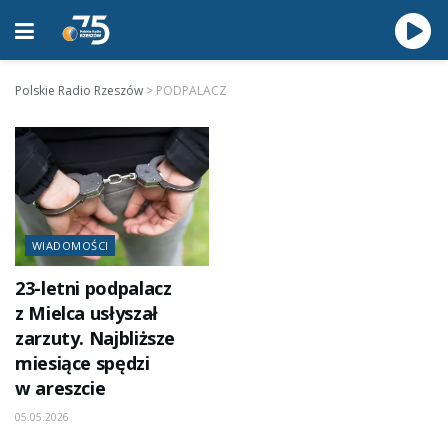
Polskie Radio Rzeszów
>
PODPALACZ
WIADOMOŚCI
23-letni podpalacz
z Mielca usłyszał
zarzuty. Najbliższe
miesiące spędzi
w areszcie
05.05.2026