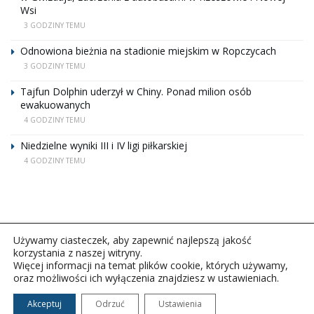
Wsi
3 GODZINY TEMU
Odnowiona bieżnia na stadionie miejskim w Ropczycach
3 GODZINY TEMU
Tajfun Dolphin uderzył w Chiny. Ponad milion osób
ewakuowanych
4 GODZINY TEMU
Niedzielne wyniki III i IV ligi piłkarskiej
4 GODZINY TEMU
Używamy ciasteczek, aby zapewnić najlepszą jakość
korzystania z naszej witryny.
Więcej informacji na temat plików cookie, których używamy,
oraz możliwości ich wyłączenia znajdziesz w ustawieniach.
Copyright © 2026Polskie Radio Rzeszów S.A. w likwidacj.
Wszelkie prawa zastrzeżone.
Akceptuj
Odrzuć
Ustawienia