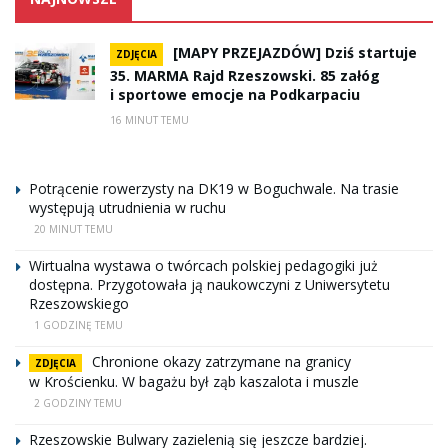
[MAPY PRZEJAZDÓW] Dziś startuje
ZDJĘCIA
35. MARMA Rajd Rzeszowski. 85 załóg
i sportowe emocje na Podkarpaciu
16 MINUT TEMU
Potrącenie rowerzysty na DK19 w Boguchwale. Na trasie
występują utrudnienia w ruchu
20 MINUT TEMU
Wirtualna wystawa o twórcach polskiej pedagogiki już
dostępna. Przygotowała ją naukowczyni z Uniwersytetu
Rzeszowskiego
1 GODZINĘ TEMU
Chronione okazy zatrzymane na granicy
ZDJĘCIA
w Krościenku. W bagażu był ząb kaszalota i muszle
2 GODZINY TEMU
Rzeszowskie Bulwary zazielenią się jeszcze bardziej.