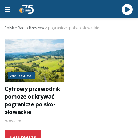
Polskie Radio Rzeszów
>
pogranicze-polsko-slowackie
WIADOMOŚCI
Cyfrowy przewodnik
pomoże odkrywać
pogranicze polsko-
słowackie
30.05.2026
NAJNOWSZE