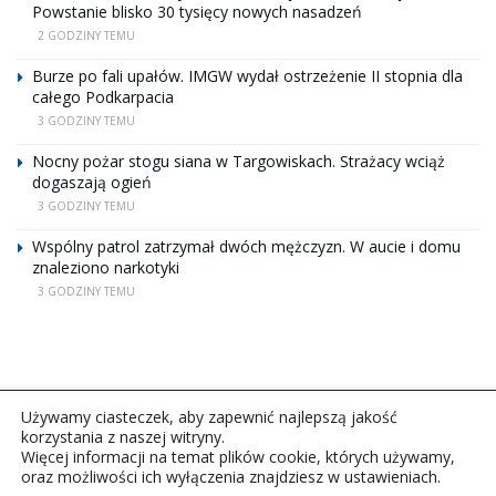
Powstanie blisko 30 tysięcy nowych nasadzeń
2 GODZINY TEMU
Burze po fali upałów. IMGW wydał ostrzeżenie II stopnia dla
całego Podkarpacia
3 GODZINY TEMU
Nocny pożar stogu siana w Targowiskach. Strażacy wciąż
dogaszają ogień
3 GODZINY TEMU
Wspólny patrol zatrzymał dwóch mężczyzn. W aucie i domu
znaleziono narkotyki
3 GODZINY TEMU
Używamy ciasteczek, aby zapewnić najlepszą jakość
korzystania z naszej witryny.
Więcej informacji na temat plików cookie, których używamy,
oraz możliwości ich wyłączenia znajdziesz w ustawieniach.
Copyright © 2026Polskie Radio Rzeszów S.A. w likwidacj.