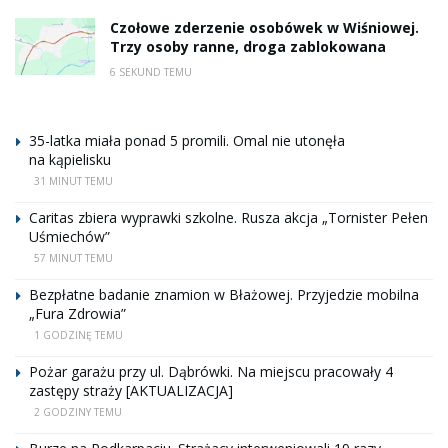
Czołowe zderzenie osobówek w Wiśniowej.
Trzy osoby ranne, droga zablokowana
6 SEKUND TEMU
35-latka miała ponad 5 promili. Omal nie utonęła
na kąpielisku
31 MINUT TEMU
Caritas zbiera wyprawki szkolne. Rusza akcja „Tornister Pełen
Uśmiechów”
57 MINUT TEMU
Bezpłatne badanie znamion w Błażowej. Przyjedzie mobilna
„Fura Zdrowia”
1 GODZINĘ TEMU
Pożar garażu przy ul. Dąbrówki. Na miejscu pracowały 4
zastępy straży [AKTUALIZACJA]
2 GODZINY TEMU