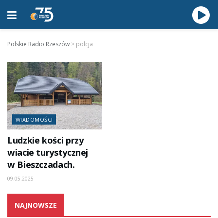
Polskie Radio Rzeszów
>
polcja
WIADOMOŚCI
Ludzkie kości przy
wiacie turystycznej
w Bieszczadach.
09.05.2025
NAJNOWSZE