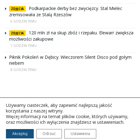
Podkarpackie derby bez zwycięzcy. Stal Mielec
ZDJĘCIA
zremisowała ze Stalą Rzeszów
6 GODZIN TEMU
120 mln zł na skup zbóż i rzepaku. Elewarr zwiększa
ZDJĘCIA
możliwości zakupowe
7 GODZIN TEMU
Piknik Pokoleń w Dębicy. Wieczorem Silent Disco pod gołym
niebem
8 GODZIN TEMU
Używamy ciasteczek, aby zapewnić najlepszą jakość
korzystania z naszej witryny.
Więcej informacji na temat plików cookie, których używamy,
oraz możliwości ich wyłączenia znajdziesz w ustawieniach.
Copyright © 2026Polskie Radio Rzeszów S.A. w likwidacj.
Wszelkie prawa zastrzeżone.
Akceptuj
Odrzuć
Ustawienia