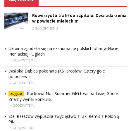
Rowerzysta trafił do szpitala. Dwa zdarzenia
w powiecie mieleckim
2 GODZINY TEMU
Ukraina zgodziła się na ekshumacje polskich ofiar w Hucie
Pieniackiej i Ugłach
2 GODZINY TEMU
Wisłoka Dębica pokonała JKS Jarosław. Cztery gole
po przerwie
2 GODZINY TEMU
Rockowa Noc Summer GIG trwa na Lisiej Górze.
ZDJĘCIA
Znamy wyniki konkursu
4 GODZINY TEMU
Stal Rzeszów wypuściła zwycięstwo z rąk. Remis z Polonią
Piła
5 GODZIN TEMU