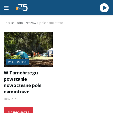
Polskie Radio Rzeszów
>
pole namiiotowe
WIADOMOŚCI
W Tarnobrzegu
powstanie
nowoczesne pole
namiotowe
18.02.2025
NAJNOWSZE