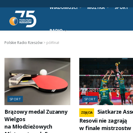
WIADOMOŚCI
MUZYKA
SPORT
RADIO
Polskie Radio Rzeszów
>
półfinał
SPORT
SPORT
Brązowy medal Zuzanny
Siatkarze Ass
ZDJĘCIA
Wielgos
Resovii nie zagrają
na Młodzieżowych
w finale mistrzostw