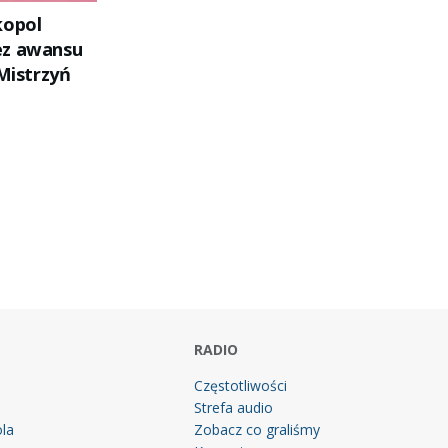
kopol
ez awansu
 Mistrzyń
RADIO
Częstotliwości
Strefa audio
la
Zobacz co graliśmy