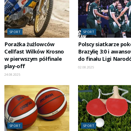
SPORT
SPORT
Porażka żużlowców
Polscy siatkarze pok
Cellfast Wilków Krosno
Brazylię 3:0 i awanso
w pierwszym półfinale
do finału Ligi Naro
play-off
02.08.2025
24.08.2025
SPORT
SPORT