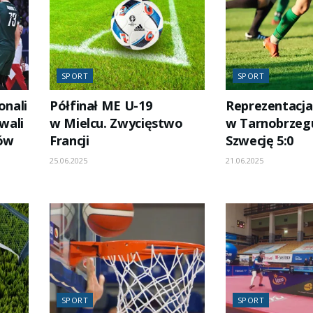
SPORT
SPORT
onali
Półfinał ME U-19
Reprezentacja
wali
w Mielcu. Zwycięstwo
w Tarnobrzeg
dów
Francji
Szwecję 5:0
25.06.2025
21.06.2025
SPORT
SPORT