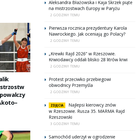
Aleksandra Błażowska i Kaja Skrzek piąte
na mistrzostwach Europy w Paryżu
2 GODZINY TEMU
Pierwsza rocznica prezydentury Karola
Nawrockiego. Jak oceniają go Polacy?
2 GODZINY TEMU
„Krewki Rajd 2026” w Rzeszowie.
Krwiodawcy oddali blisko 28 litrów krwi
2 GODZINY TEMU
alik
Protest przeciwko przebiegowi
obwodnicy Przemyśla
istrzostw
2 GODZINY TEMU
ł powalczy
Akoto–
Najlepsi kierowcy znów
ZDJĘCIA
w Rzeszowie. Rusza 35. MARMA Rajd
Rzeszowski
3 GODZINY TEMU
Samochód uderzył w ogrodzenie