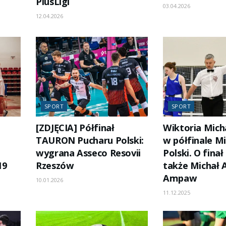
PlusLigi
03.04.2026
12.04.2026
SPORT
SPORT
[ZDJĘCIA] Półfinał
Wiktoria Mich
TAURON Pucharu Polski:
w półfinale M
wygrana Asseco Resovii
Polski. O fina
19
Rzeszów
także Michał 
Ampaw
10.01.2026
11.12.2025