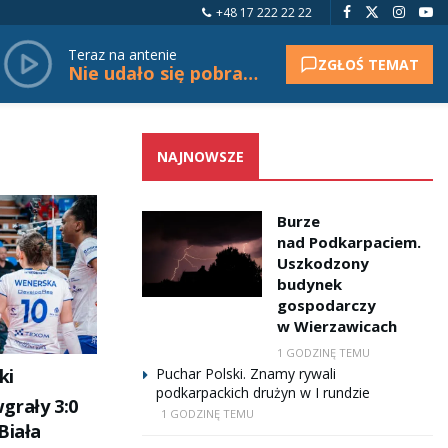
+48 17 222 22 22
Teraz na antenie
ZGŁOŚ TEMAT
Nie udało się pobrać tytułu.
NAJNOWSZE
Burze
nad Podkarpaciem.
Uszkodzony
budynek
gospodarczy
w Wierzawicach
1 GODZINĘ TEMU
ki
Puchar Polski. Znamy rywali
podkarpackich drużyn w I rundzie
grały 3:0
1 GODZINĘ TEMU
Biała