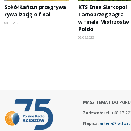
Sokół Łańcut przegrywa
KTS Enea Siarkopol
rywalizację o finał
Tarnobrzeg zagra
w finale Mistrzostw
08.05.2025
Polski
02.05.2025
MASZ TEMAT DO PORU
Zadzwoń:
tel. +48 17 22
Napisz:
antena@radio.rz