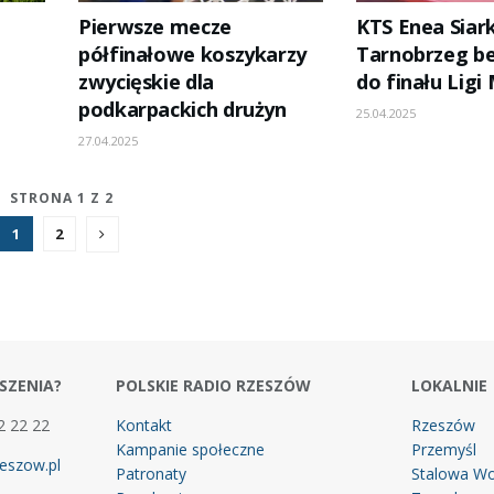
Pierwsze mecze
KTS Enea Siar
półfinałowe koszykarzy
Tarnobrzeg b
zwycięskie dla
do finału Ligi
podkarpackich drużyn
25.04.2025
27.04.2025
STRONA 1 Z 2
1
2
SZENIA?
POLSKIE RADIO RZESZÓW
LOKALNIE
2 22 22
Kontakt
Rzeszów
Kampanie społeczne
Przemyśl
eszow.pl
Patronaty
Stalowa Wo