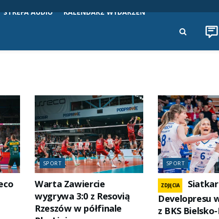
STREFA AUDIO
KALENDARZ WYDARZEŃ
SPORT
SPORT
eco
Warta Zawiercie
Siatkar
ZDJĘCIA
wygrywa 3:0 z Resovią
Developresu w
Rzeszów w półfinale
z BKS Bielsko-