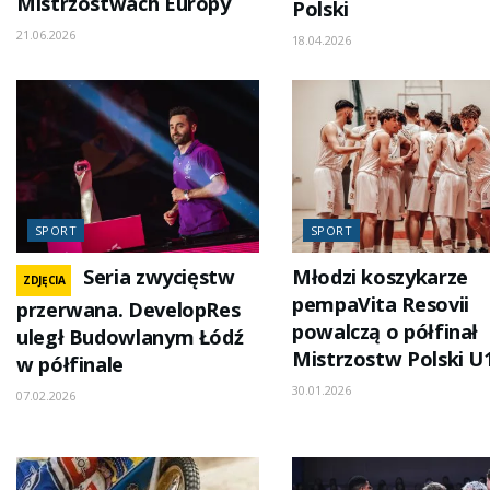
Mistrzostwach Europy
Polski
21.06.2026
18.04.2026
SPORT
SPORT
Seria zwycięstw
Młodzi koszykarze
ZDJĘCIA
pempaVita Resovii
przerwana. DevelopRes
powalczą o półfinał
uległ Budowlanym Łódź
Mistrzostw Polski U
w półfinale
30.01.2026
07.02.2026