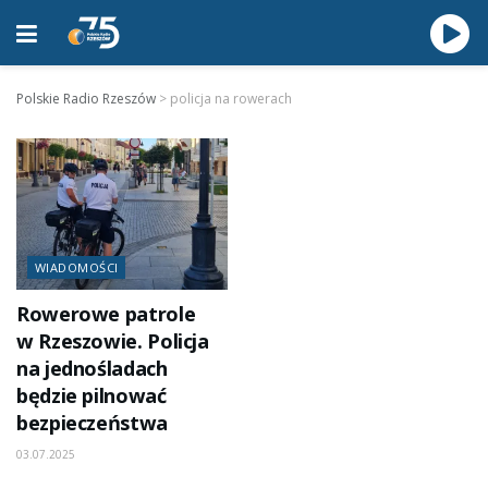
Polskie Radio Rzeszów
>
policja na rowerach
WIADOMOŚCI
Rowerowe patrole
w Rzeszowie. Policja
na jednośladach
będzie pilnować
bezpieczeństwa
03.07.2025