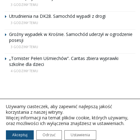
3 GODZINY TEMU
Utrudnienia na DK28. Samochód wypadł z drogi
3 GODZINY TEMU
Groźny wypadek w Krośnie. Samochód uderzył w ogrodzenie
posesji
3 GODZINY TEMU
„Tornister Pełen Uśmiechów”. Caritas zbiera wyprawki
szkolne dla dzieci
4 GODZINY TEMU
Używamy ciasteczek, aby zapewnić najlepszą jakość
korzystania z naszej witryny.
Więcej informacji na temat plików cookie, których używamy,
oraz możliwości ich wyłączenia znajdziesz w ustawieniach.
Copyright © 2026Polskie Radio Rzeszów S.A. w likwidacj.
Wszelkie prawa zastrzeżone.
Akceptuj
Odrzuć
Ustawienia