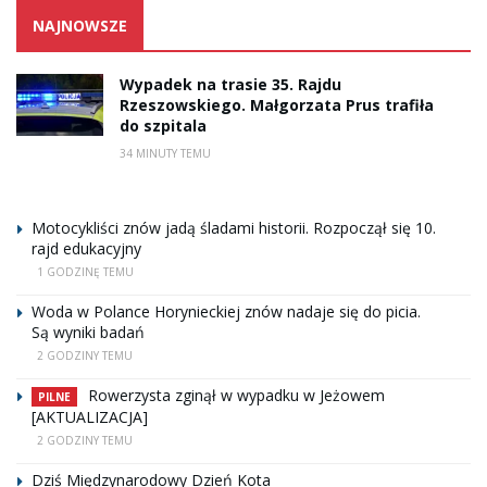
NAJNOWSZE
Wypadek na trasie 35. Rajdu
Rzeszowskiego. Małgorzata Prus trafiła
do szpitala
34 MINUTY TEMU
Motocykliści znów jadą śladami historii. Rozpoczął się 10.
rajd edukacyjny
1 GODZINĘ TEMU
Woda w Polance Horynieckiej znów nadaje się do picia.
Są wyniki badań
2 GODZINY TEMU
Rowerzysta zginął w wypadku w Jeżowem
PILNE
[AKTUALIZACJA]
2 GODZINY TEMU
Dziś Międzynarodowy Dzień Kota