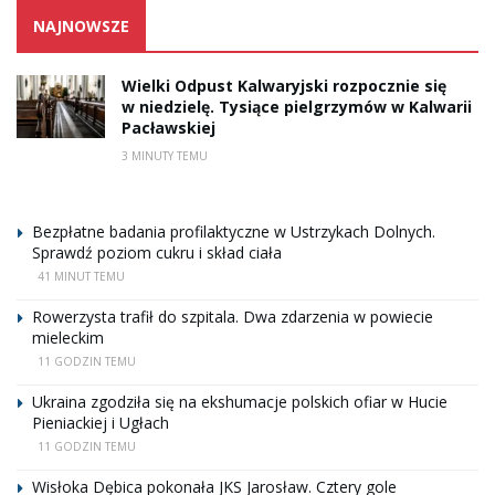
NAJNOWSZE
Wielki Odpust Kalwaryjski rozpocznie się
w niedzielę. Tysiące pielgrzymów w Kalwarii
Pacławskiej
3 MINUTY TEMU
Bezpłatne badania profilaktyczne w Ustrzykach Dolnych.
Sprawdź poziom cukru i skład ciała
41 MINUT TEMU
Rowerzysta trafił do szpitala. Dwa zdarzenia w powiecie
mieleckim
11 GODZIN TEMU
Ukraina zgodziła się na ekshumacje polskich ofiar w Hucie
Pieniackiej i Ugłach
11 GODZIN TEMU
Wisłoka Dębica pokonała JKS Jarosław. Cztery gole