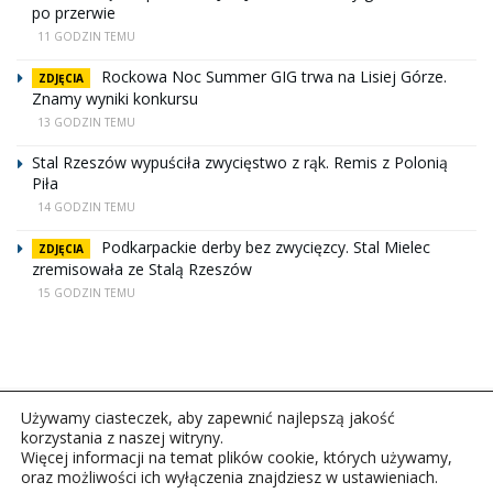
po przerwie
11 GODZIN TEMU
Rockowa Noc Summer GIG trwa na Lisiej Górze.
ZDJĘCIA
Znamy wyniki konkursu
13 GODZIN TEMU
Stal Rzeszów wypuściła zwycięstwo z rąk. Remis z Polonią
Piła
14 GODZIN TEMU
Podkarpackie derby bez zwycięzcy. Stal Mielec
ZDJĘCIA
zremisowała ze Stalą Rzeszów
15 GODZIN TEMU
Używamy ciasteczek, aby zapewnić najlepszą jakość
korzystania z naszej witryny.
Więcej informacji na temat plików cookie, których używamy,
oraz możliwości ich wyłączenia znajdziesz w ustawieniach.
Copyright © 2026Polskie Radio Rzeszów S.A. w likwidacj.