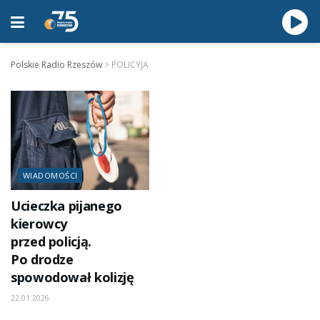
Polskie Radio Rzeszów
>
POLICYJA
WIADOMOŚCI
Ucieczka pijanego
kierowcy
przed policją.
Po drodze
spowodował kolizję
22.01.2026