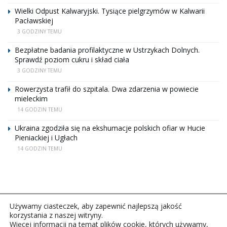
Wielki Odpust Kalwaryjski. Tysiące pielgrzymów w Kalwarii
Pacławskiej
3 GODZINY TEMU
Bezpłatne badania profilaktyczne w Ustrzykach Dolnych.
Sprawdź poziom cukru i skład ciała
3 GODZINY TEMU
Rowerzysta trafił do szpitala. Dwa zdarzenia w powiecie
mieleckim
14 GODZIN TEMU
Ukraina zgodziła się na ekshumacje polskich ofiar w Hucie
Pieniackiej i Ugłach
14 GODZIN TEMU
Używamy ciasteczek, aby zapewnić najlepszą jakość
korzystania z naszej witryny.
Więcej informacji na temat plików cookie, których używamy,