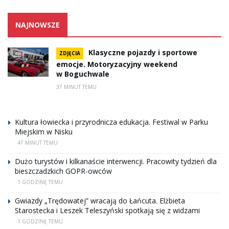
NAJNOWSZE
Klasyczne pojazdy i sportowe
ZDJĘCIA
emocje. Motoryzacyjny weekend
w Boguchwale
37 MINUT TEMU
Kultura łowiecka i przyrodnicza edukacja. Festiwal w Parku
Miejskim w Nisku
47 MINUT TEMU
Dużo turystów i kilkanaście interwencji. Pracowity tydzień dla
bieszczadzkich GOPR-owców
1 GODZINĘ TEMU
Gwiazdy „Trędowatej” wracają do Łańcuta. Elżbieta
Starostecka i Leszek Teleszyński spotkają się z widzami
1 GODZINĘ TEMU