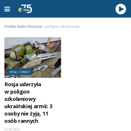
Polskie Radio Rzeszów
>
poligon szkoleniowy
KRAJ I ŚWIAT
Rosja uderzyła
w poligon
szkoleniowy
ukraińskiej armii: 3
osoby nie żyją, 11
osób rannych
22.06.2025