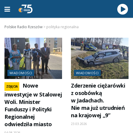
Polskie Radio Rzeszów
>
polityka regionalna
WIADOMOŚCI
WIADOMOŚCI
Nowe
Zderzenie ciężarówki
ZDJĘCIA
z osobówką
inwestycje w Stalowej
w Jadachach.
Woli. Minister
Nie ma już utrudnień
Funduszy i Polityki
na krajowej „9”
Regionalnej
odwiedziła miasto
23.03.2026
04.08.2026