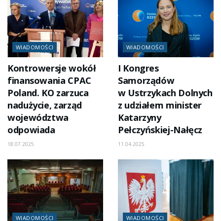
WIADOMOŚCI
WIADOMOŚCI
Kontrowersje wokół
I Kongres
finansowania CPAC
Samorządów
Poland. KO zarzuca
w Ustrzykach Dolnych
nadużycie, zarząd
z udziałem minister
województwa
Katarzyny
odpowiada
Pełczyńskiej-Nałęcz
18.07.2025
11.04.2025
WIADOMOŚCI
WIADOMOŚCI