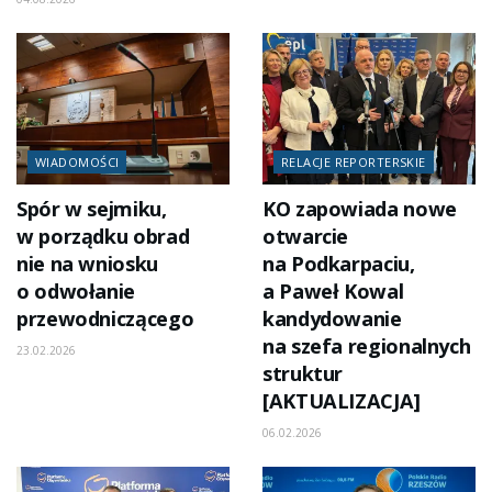
WIADOMOŚCI
RELACJE REPORTERSKIE
Spór w sejmiku,
KO zapowiada nowe
w porządku obrad
otwarcie
nie na wniosku
na Podkarpaciu,
o odwołanie
a Paweł Kowal
przewodniczącego
kandydowanie
na szefa regionalnych
23.02.2026
struktur
[AKTUALIZACJA]
06.02.2026