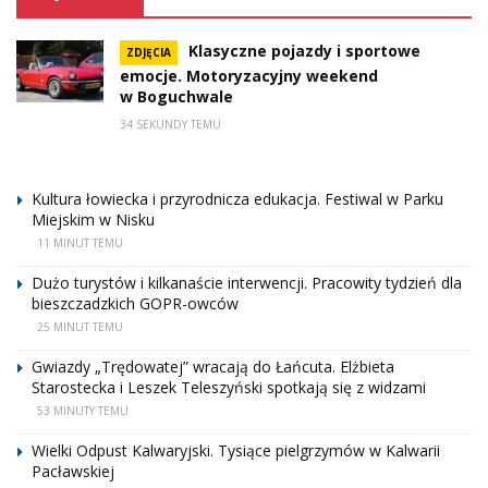
Klasyczne pojazdy i sportowe
ZDJĘCIA
emocje. Motoryzacyjny weekend
w Boguchwale
34 SEKUNDY TEMU
Kultura łowiecka i przyrodnicza edukacja. Festiwal w Parku
Miejskim w Nisku
11 MINUT TEMU
Dużo turystów i kilkanaście interwencji. Pracowity tydzień dla
bieszczadzkich GOPR-owców
25 MINUT TEMU
Gwiazdy „Trędowatej” wracają do Łańcuta. Elżbieta
Starostecka i Leszek Teleszyński spotkają się z widzami
53 MINUTY TEMU
Wielki Odpust Kalwaryjski. Tysiące pielgrzymów w Kalwarii
Pacławskiej