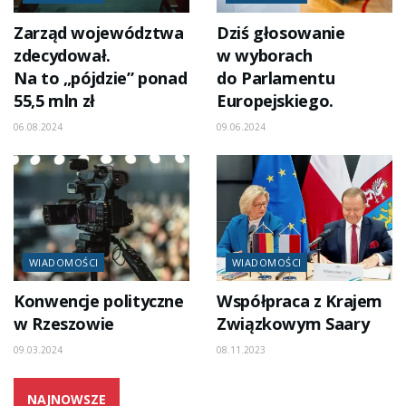
Zarząd województwa
Dziś głosowanie
zdecydował.
w wyborach
Na to „pójdzie” ponad
do Parlamentu
55,5 mln zł
Europejskiego.
06.08.2024
09.06.2024
WIADOMOŚCI
WIADOMOŚCI
Konwencje polityczne
Współpraca z Krajem
w Rzeszowie
Związkowym Saary
09.03.2024
08.11.2023
NAJNOWSZE