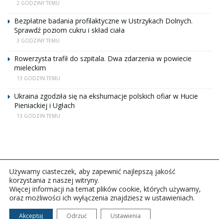
2 GODZINY TEMU
Bezpłatne badania profilaktyczne w Ustrzykach Dolnych.
Sprawdź poziom cukru i skład ciała
3 GODZINY TEMU
Rowerzysta trafił do szpitala. Dwa zdarzenia w powiecie
mieleckim
13 GODZIN TEMU
Ukraina zgodziła się na ekshumacje polskich ofiar w Hucie
Pieniackiej i Ugłach
13 GODZIN TEMU
Używamy ciasteczek, aby zapewnić najlepszą jakość
korzystania z naszej witryny.
Więcej informacji na temat plików cookie, których używamy,
oraz możliwości ich wyłączenia znajdziesz w ustawieniach.
Copyright © 2026Polskie Radio Rzeszów S.A. w likwidacj.
Wszelkie prawa zastrzeżone.
Akceptuj
Odrzuć
Ustawienia