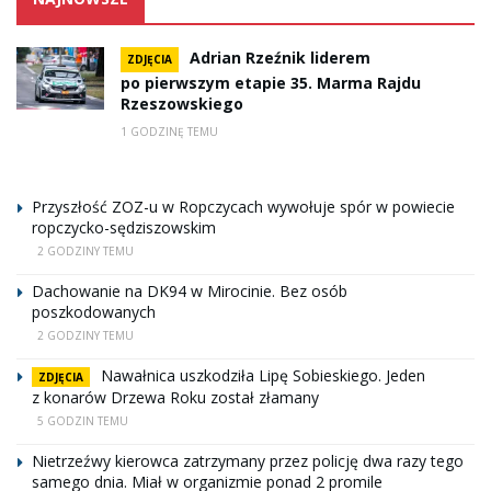
Adrian Rzeźnik liderem
ZDJĘCIA
po pierwszym etapie 35. Marma Rajdu
Rzeszowskiego
1 GODZINĘ TEMU
Przyszłość ZOZ-u w Ropczycach wywołuje spór w powiecie
ropczycko-sędziszowskim
2 GODZINY TEMU
Dachowanie na DK94 w Mirocinie. Bez osób
poszkodowanych
2 GODZINY TEMU
Nawałnica uszkodziła Lipę Sobieskiego. Jeden
ZDJĘCIA
z konarów Drzewa Roku został złamany
5 GODZIN TEMU
Nietrzeźwy kierowca zatrzymany przez policję dwa razy tego
samego dnia. Miał w organizmie ponad 2 promile