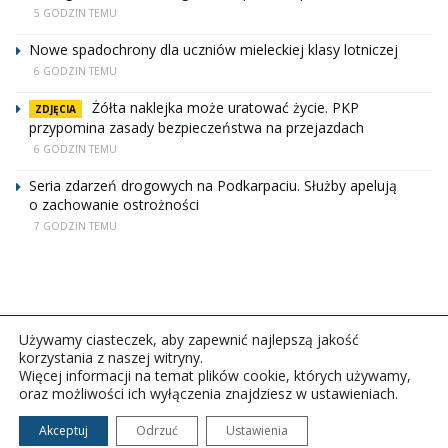
5 GODZIN TEMU
Nowe spadochrony dla uczniów mieleckiej klasy lotniczej
6 GODZIN TEMU
Żółta naklejka może uratować życie. PKP
ZDJĘCIA
przypomina zasady bezpieczeństwa na przejazdach
6 GODZIN TEMU
Seria zdarzeń drogowych na Podkarpaciu. Służby apelują
o zachowanie ostrożności
7 GODZIN TEMU
Używamy ciasteczek, aby zapewnić najlepszą jakość
korzystania z naszej witryny.
Więcej informacji na temat plików cookie, których używamy,
oraz możliwości ich wyłączenia znajdziesz w ustawieniach.
Copyright © 2026Polskie Radio Rzeszów S.A. w likwidacj.
Wszelkie prawa zastrzeżone.
Akceptuj
Odrzuć
Ustawienia