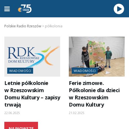
Polskie Radio Rzeszów
>
półkolonia
WIADOMOŚCI
WIADOMOŚCI
Letnie półkolonie
Ferie zimowe.
w Rzeszowskim
Półkolonie dla dzieci
Domu Kultury – zapisy
w Rzeszowskim
trwają
Domu Kultury
22.06.2025
21.02.2025
NAJNOWSZE