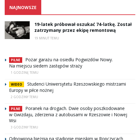
NAJNOWSZE
19-latek próbował oszukać 74-latkę. Został
zatrzymany przez ekipę remontową
19 MINUT TEMU
Pożar garażu na osiedlu Pogwizdów Nowy.
PILNE
Na miejscu siedem zastępów straży
1 GODZINĘ TEMU
Studenci Uniwersytetu Rzeszowskiego mistrzami
WIDEO
Europy w piłce nożnej
2 GODZINY TEMU
Poranek na drogach. Dwie osoby poszkodowane
PILNE
w Gwizdaju, zderzenia z autobusami w Rzeszowie i Nowej
Wsi
3 GODZINY TEMU
Odnowiona bieżnia na stadionie miejskim w Ropczycach