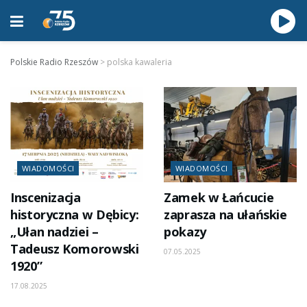
Polskie Radio Rzeszów
>
polska kawaleria
WIADOMOŚCI
WIADOMOŚCI
Inscenizacja
Zamek w Łańcucie
historyczna w Dębicy:
zaprasza na ułańskie
„Ułan nadziei –
pokazy
Tadeusz Komorowski
07.05.2025
1920”
17.08.2025