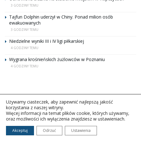
3 GODZINY TEMU
Tajfun Dolphin uderzył w Chiny. Ponad milion osób
ewakuowanych
3 GODZINY TEMU
Niedzielne wyniki III i IV ligi piłkarskiej
4 GODZINY TEMU
Wygrana krośnieńskich żużlowców w Poznaniu
4 GODZINY TEMU
Używamy ciasteczek, aby zapewnić najlepszą jakość
korzystania z naszej witryny.
Więcej informacji na temat plików cookie, których używamy,
oraz możliwości ich wyłączenia znajdziesz w ustawieniach.
Copyright © 2026Polskie Radio Rzeszów S.A. w likwidacj.
Wszelkie prawa zastrzeżone.
Akceptuj
Odrzuć
Ustawienia