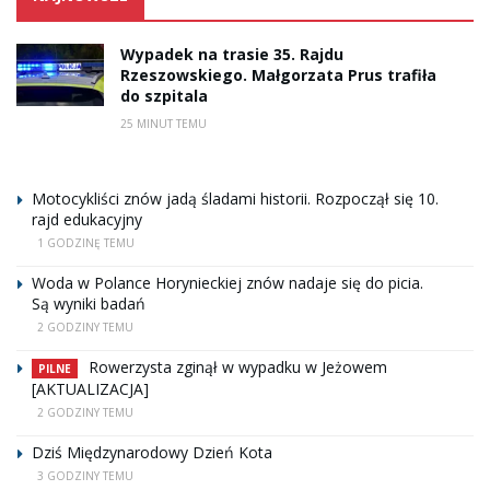
Wypadek na trasie 35. Rajdu
Rzeszowskiego. Małgorzata Prus trafiła
do szpitala
25 MINUT TEMU
Motocykliści znów jadą śladami historii. Rozpoczął się 10.
rajd edukacyjny
1 GODZINĘ TEMU
Woda w Polance Horynieckiej znów nadaje się do picia.
Są wyniki badań
2 GODZINY TEMU
Rowerzysta zginął w wypadku w Jeżowem
PILNE
[AKTUALIZACJA]
2 GODZINY TEMU
Dziś Międzynarodowy Dzień Kota
3 GODZINY TEMU