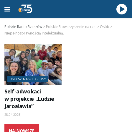
Polskie Radio Rzeszów
>
Polskie Stowarzyszenie na rzecz Osób z
Niepełnosprawnością Intelektualną.
USŁYSZ NASZE GŁOSY
Self-adwokaci
w projekcie „Ludzie
Jarosławia”
28.04.2025
NAJNOWSZE