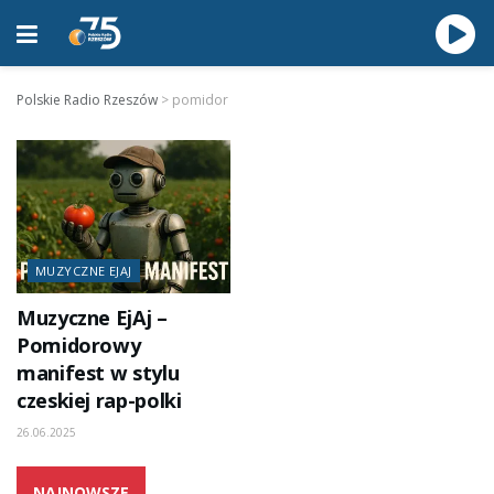
Polskie Radio Rzeszów
>
pomidor
MUZYCZNE EJAJ
Muzyczne EjAj –
Pomidorowy
manifest w stylu
czeskiej rap-polki
26.06.2025
NAJNOWSZE