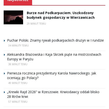
Burze nad Podkarpaciem. Uszkodzony
budynek gospodarczy w Wierzawicach
29 MINUT TEMU
Puchar Polski. Znamy rywali podkarpackich drużyn w I rundzie
34 MINUTY TEMU
Aleksandra Błażowska i Kaja Skrzek piąte na mistrzostwach
Europy w Paryżu
38 MINUT TEMU
Pierwsza rocznica prezydentury Karola Nawrockiego. Jak
oceniają go Polacy?
49 MINUT TEMU
„Krewki Rajd 2026” w Rzeszowie. Krwiodawcy oddali blisko
28 litrów krwi
57 MINUT TEMU