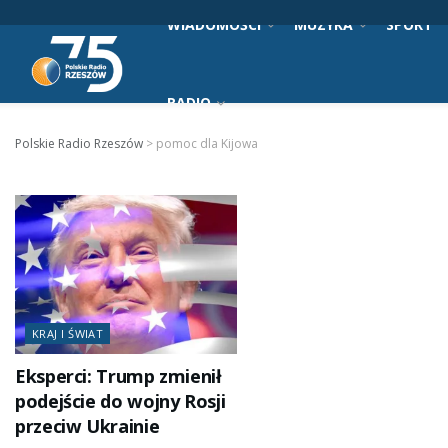
WIADOMOŚCI
MUZYKA
SPORT
RADIO
Polskie Radio Rzeszów
>
pomoc dla Kijowa
KRAJ I ŚWIAT
Eksperci: Trump zmienił
podejście do wojny Rosji
przeciw Ukrainie