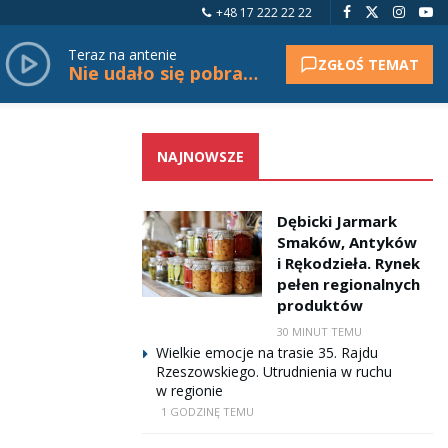
+48 17 222 22 22
Teraz na antenie
ZGŁOŚ TEMAT
Nie udało się pobrać tytułu.
NAJNOWSZE
Dębicki Jarmark
Smaków, Antyków
i Rękodzieła. Rynek
pełen regionalnych
produktów
30 MINUT TEMU
Wielkie emocje na trasie 35. Rajdu
Rzeszowskiego. Utrudnienia w ruchu
w regionie
1 GODZINĘ TEMU