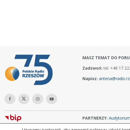
MASZ TEMAT DO PORU
Zadzwoń:
tel. +48 17 22
Napisz:
antena@radio.rz
PARTNERZY:
Audytoriu
Używamy ciasteczek, aby zapewnić najlepszą jakość korzy