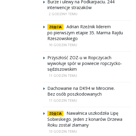
Burze i ulewy na Podkarpaciu. 244
interwencje strażaków
2 GODZINY TEMU
Adrian Rzeźnik liderem
ZDJĘCIA
po pierwszym etapie 35. Marma Rajdu
Rzeszowskiego
10 GODZIN TEMU
Przyszłość ZOZ-u w Ropczycach
wywołuje spór w powiecie ropczycko-
sędziszowskim
11 GODZIN TEMU
Dachowanie na DK94 w Mirocinie.
Bez osób poszkodowanych
11 GODZIN TEMU
Nawałnica uszkodziła Lipę
ZDJĘCIA
Sobieskiego. Jeden z konarów Drzewa
Roku został złamany
13 GODZIN TEMU