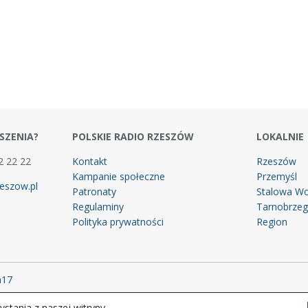
SZENIA?
POLSKIE RADIO RZESZÓW
LOKALNIE
2 22 22
Kontakt
Rzeszów
Kampanie społeczne
Przemyśl
eszow.pl
Patronaty
Stalowa Wo
Regulaminy
Tarnobrze
Polityka prywatności
Region
m17
stania z naszej witryny.