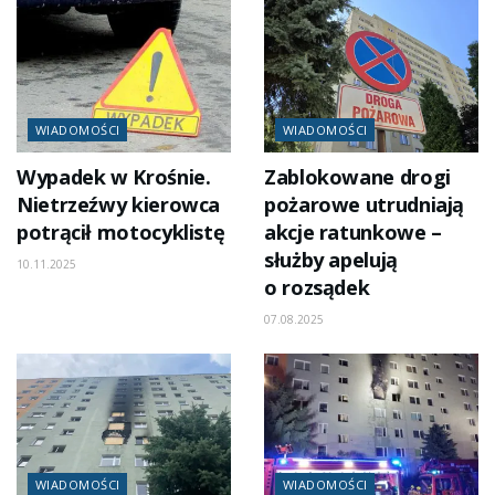
WIADOMOŚCI
WIADOMOŚCI
Wypadek w Krośnie.
Zablokowane drogi
Nietrzeźwy kierowca
pożarowe utrudniają
potrącił motocyklistę
akcje ratunkowe –
służby apelują
10.11.2025
o rozsądek
07.08.2025
WIADOMOŚCI
WIADOMOŚCI