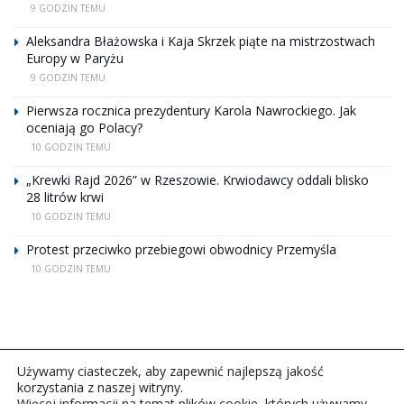
9 GODZIN TEMU
Aleksandra Błażowska i Kaja Skrzek piąte na mistrzostwach
Europy w Paryżu
9 GODZIN TEMU
Pierwsza rocznica prezydentury Karola Nawrockiego. Jak
oceniają go Polacy?
10 GODZIN TEMU
„Krewki Rajd 2026” w Rzeszowie. Krwiodawcy oddali blisko
28 litrów krwi
10 GODZIN TEMU
Protest przeciwko przebiegowi obwodnicy Przemyśla
10 GODZIN TEMU
Używamy ciasteczek, aby zapewnić najlepszą jakość
korzystania z naszej witryny.
Więcej informacji na temat plików cookie, których używamy,