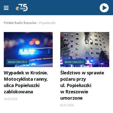
Polskie Radio Rzeszów
>
Popiełuszki
WIADOMOŚCI
WIADOMOŚCI
Wypadek w Krośnie.
Śledztwo w sprawie
Motocyklista ranny,
pożaru przy
ulica Popiełuszki
ul. Popiełuszki
zablokowana
w Rzeszowie
umorzone
10.03.2026
05.01.2026