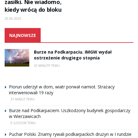
zasiłki. Nie wiadomo,
kiedy wrócą do bloku
20.06.2025
NAJNOWSZE
Burze na Podkarpaciu. IMGW wydał
ostrzeżenie drugiego stopnia
32 MINUTY TEMU
Piorun uderzył w dom, wiatr porwał namiot. Strażacy
interweniowali 19 razy
37 MINUT TEMU
Burze nad Podkarpaciem. Uszkodzony budynek gospodarczy
w Wierzawicach
9 GODZIN TEMU
Puchar Polski. Znamy rywali podkarpackich drużyn w I rundzie