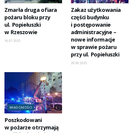
Zmarła druga ofiara
Zakaz użytkowania
pożaru bloku przy
części budynku
ul. Popiełuszki
i postępowanie
w Rzeszowie
administracyjne –
nowe informacje
16.07.2025
w sprawie pożaru
przy ul. Popiełuszki
20.06.2025
WIADOMOŚCI
Poszkodowani
w pożarze otrzymają