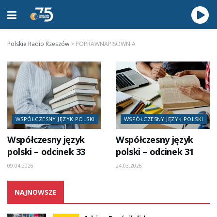
Polskie Radio Rzeszów
>
POPRAWNAPISOWNIA
WSPÓŁCZESNY JĘZYK POLSKI
WSPÓŁCZESNY JĘZYK POLSKI
Współczesny język
Współczesny język
polski – odcinek 33
polski – odcinek 31
09.04.2026
24.03.2026
NAJNOWSZE