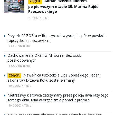
Adrian Rzeźnik liderem
ZDJĘCIA
po pierwszym etapie 35. Marma Rajdu
Rzeszowskiego
7 GODZIN TEMU
Przyszłość ZOZ-u w Ropczycach wywołuje spór w powiecie
ropczycko-sędziszowskim
7 GODZIN TEMU
Dachowanie na DK94 w Mirocinie. Bez osób
poszkodowanych
8 GODZIN TEMU
Nawałnica uszkodziła Lipę Sobieskiego. Jeden
ZDJĘCIA
z konarów Drzewa Roku został złamany
10 GODZIN TEMU
Nietrzeźwy kierowca zatrzymany przez policję dwa razy tego
samego dnia. Miał w organizmie ponad 2 promile
10 GODZIN TEMU
Nowe spadochrony dla uczniów mieleckiej klasy lotniczej