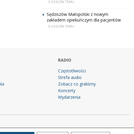
5 GODZIN TEMU
Sędziszów Małopolski z nowym
zakładem opiekuńczym dla pacjentów
6 GODZIN TEMU
RADIO
Częstotliwości
Strefa audio
la
Zobacz co graliśmy
g
Koncerty
Wydarzenia