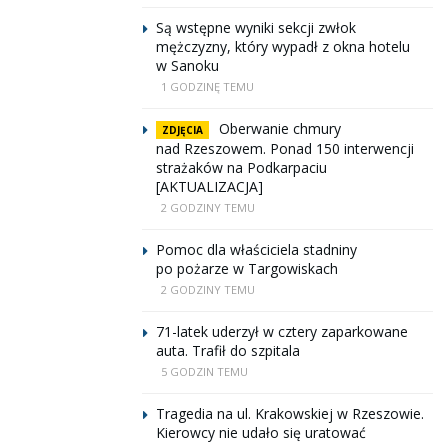
Są wstępne wyniki sekcji zwłok
mężczyzny, który wypadł z okna hotelu
w Sanoku
1 GODZINĘ TEMU
Oberwanie chmury
ZDJĘCIA
nad Rzeszowem. Ponad 150 interwencji
strażaków na Podkarpaciu
[AKTUALIZACJA]
2 GODZINY TEMU
Pomoc dla właściciela stadniny
po pożarze w Targowiskach
2 GODZINY TEMU
71-latek uderzył w cztery zaparkowane
auta. Trafił do szpitala
5 GODZIN TEMU
Tragedia na ul. Krakowskiej w Rzeszowie.
Kierowcy nie udało się uratować