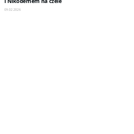
i Nikodemem na czele
09.02.2026