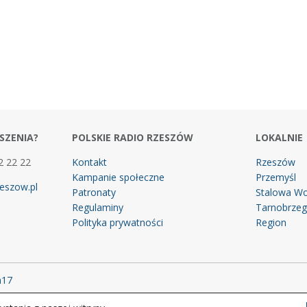
SZENIA?
POLSKIE RADIO RZESZÓW
LOKALNIE
2 22 22
Kontakt
Rzeszów
Kampanie społeczne
Przemyśl
eszow.pl
Patronaty
Stalowa Wo
Regulaminy
Tarnobrze
Polityka prywatności
Region
m17