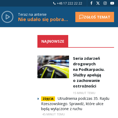
+48 17 222 22 22
Teraz na antenie
ZGŁOŚ TEMAT
Nie udało się pobrać tytułu.
NAJNOWSZE
Seria zdarzeń
drogowych
na Podkarpaciu.
Służby apelują
o zachowanie
ostrożności
15 MINUT TEMU
Utrudnienia podczas 35. Rajdu
ZDJĘCIA
Rzeszowskiego. Sprawdź, które ulice
będą wyłączone z ruchu
45 MINUT TEMU