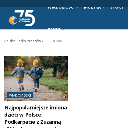
WIADOMOŚCI
MUZYKA
SPORT
RADIO
Polskie Radio Rzeszów
>
POPULARNE
WIADOMOŚCI
Najpopularniejsze imiona
dzieci w Polsce.
Podkarpacie z Zuzanną