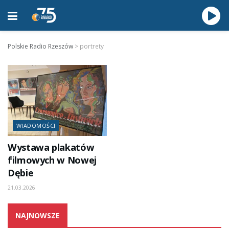
Polskie Radio Rzeszów
>
portrety
WIADOMOŚCI
Wystawa plakatów
filmowych w Nowej
Dębie
21.03.2026
NAJNOWSZE