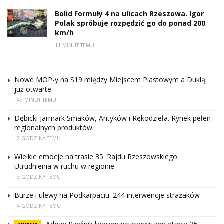
Bolid Formuły 4 na ulicach Rzeszowa. Igor
Polak spróbuje rozpędzić go do ponad 200
km/h
11 MINUT TEMU
Nowe MOP-y na S19 między Miejscem Piastowym a Duklą
już otwarte
49 MINUT TEMU
Dębicki Jarmark Smaków, Antyków i Rękodzieła. Rynek pełen
regionalnych produktów
2 GODZINY TEMU
Wielkie emocje na trasie 35. Rajdu Rzeszowskiego.
Utrudnienia w ruchu w regionie
3 GODZINY TEMU
Burze i ulewy na Podkarpaciu. 244 interwencje strażaków
4 GODZINY TEMU