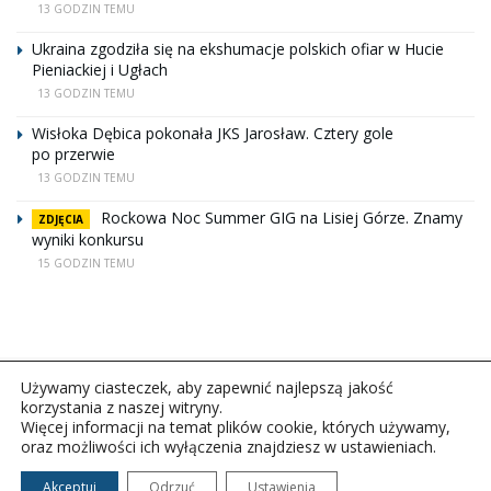
13 GODZIN TEMU
Ukraina zgodziła się na ekshumacje polskich ofiar w Hucie
Pieniackiej i Ugłach
13 GODZIN TEMU
Wisłoka Dębica pokonała JKS Jarosław. Cztery gole
po przerwie
13 GODZIN TEMU
Rockowa Noc Summer GIG na Lisiej Górze. Znamy
ZDJĘCIA
wyniki konkursu
15 GODZIN TEMU
Używamy ciasteczek, aby zapewnić najlepszą jakość
korzystania z naszej witryny.
Więcej informacji na temat plików cookie, których używamy,
oraz możliwości ich wyłączenia znajdziesz w ustawieniach.
Copyright © 2026Polskie Radio Rzeszów S.A. w likwidacj.
Wszelkie prawa zastrzeżone.
Akceptuj
Odrzuć
Ustawienia