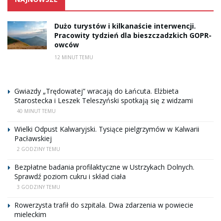
Dużo turystów i kilkanaście interwencji.
Pracowity tydzień dla bieszczadzkich GOPR-
owców
12 MINUT TEMU
Gwiazdy „Trędowatej” wracają do Łańcuta. Elżbieta
Starostecka i Leszek Teleszyński spotkają się z widzami
40 MINUT TEMU
Wielki Odpust Kalwaryjski. Tysiące pielgrzymów w Kalwarii
Pacławskiej
2 GODZINY TEMU
Bezpłatne badania profilaktyczne w Ustrzykach Dolnych.
Sprawdź poziom cukru i skład ciała
3 GODZINY TEMU
Rowerzysta trafił do szpitala. Dwa zdarzenia w powiecie
mieleckim