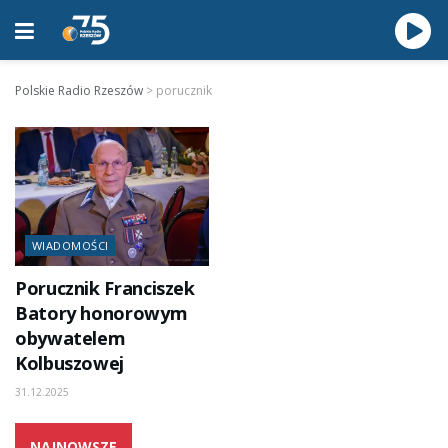
Polskie Radio Rzeszów
>
porucznik
WIADOMOŚCI
Porucznik Franciszek
Batory honorowym
obywatelem
Kolbuszowej
31.12.2025
NAJNOWSZE