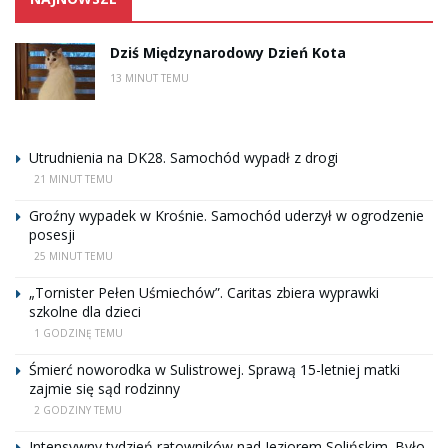
Dziś Międzynarodowy Dzień Kota
13 MINUT TEMU
Utrudnienia na DK28. Samochód wypadł z drogi
21 MINUT TEMU
Groźny wypadek w Krośnie. Samochód uderzył w ogrodzenie
posesji
25 MINUT TEMU
„Tornister Pełen Uśmiechów”. Caritas zbiera wyprawki
szkolne dla dzieci
1 GODZINĘ TEMU
Śmierć noworodka w Sulistrowej. Sprawą 15-letniej matki
zajmie się sąd rodzinny
2 GODZINY TEMU
Intensywny tydzień ratowników nad Jeziorem Solińskim. Było