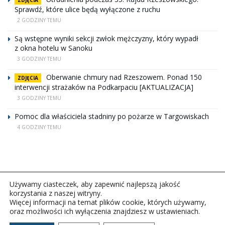
Sprawdź, które ulice będą wyłączone z ruchu
2 GODZINY TEMU
Są wstępne wyniki sekcji zwłok mężczyzny, który wypadł
z okna hotelu w Sanoku
3 GODZINY TEMU
Oberwanie chmury nad Rzeszowem. Ponad 150
ZDJĘCIA
interwencji strażaków na Podkarpaciu [AKTUALIZACJA]
3 GODZINY TEMU
Pomoc dla właściciela stadniny po pożarze w Targowiskach
4 GODZINY TEMU
Używamy ciasteczek, aby zapewnić najlepszą jakość
korzystania z naszej witryny.
Więcej informacji na temat plików cookie, których używamy,
oraz możliwości ich wyłączenia znajdziesz w ustawieniach.
Copyright © 2026Polskie Radio Rzeszów S.A. w likwidacj.