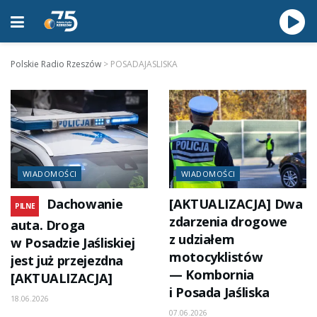
Polskie Radio Rzeszów
>
POSADAJASLISKA
WIADOMOŚCI
WIADOMOŚCI
Dachowanie
[AKTUALIZACJA] Dwa
PILNE
zdarzenia drogowe
auta. Droga
z udziałem
w Posadzie Jaśliskiej
motocyklistów
jest już przejezdna
— Kombornia
[AKTUALIZACJA]
i Posada Jaśliska
18.06.2026
07.06.2026