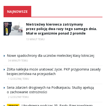
NAJNOWSZE
Nietrzeźwy kierowca zatrzymany
przez policję dwa razy tego samego dnia.
Miał w organizmie ponad 2 promile
13 MINUT TEMU
Nowe spadochrony dla uczniów mieleckiej klasy lotniczej
34 MINUTY TEMU
Żółta naklejka może uratować życie. PKP przypomina zasady
bezpieczeństwa na przejazdach
1 GODZINĘ TEMU
Seria zdarzeń drogowych na Podkarpaciu. Służby apelują
o zachowanie ostrożności
2 GODZINY TEMU
Utrudnienia podczas 35. Rajdu Rzeszowskiego.
ZDJĘCIA