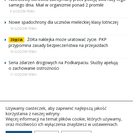
samego dnia. Miał w organizmie ponad 2 promile
9 GODZIN TEMU
Nowe spadochrony dla uczniów mieleckiej klasy lotniczej
10 GODZIN TEMU
Żółta naklejka może uratować życie. PKP
ZDJĘCIA
przypomina zasady bezpieczeństwa na przejazdach
10 GODZIN TEMU
Seria zdarzeń drogowych na Podkarpaciu. Służby apelują
o zachowanie ostrożności
11 GODZIN TEMU
Używamy ciasteczek, aby zapewnić najlepszą jakość
korzystania z naszej witryny.
Więcej informacji na temat plików cookie, których używamy,
oraz możliwości ich wyłączenia znajdziesz w ustawieniach.
Copyright © 2026Polskie Radio Rzeszów S.A. w likwidacj.