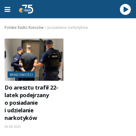
Polskie Radio Rzeszów
>
posiadanie narkotyków
WIADOMOŚCI
Do aresztu trafił 22-
latek podejrzany
o posiadanie
i udzielanie
narkotyków
06.08.2025