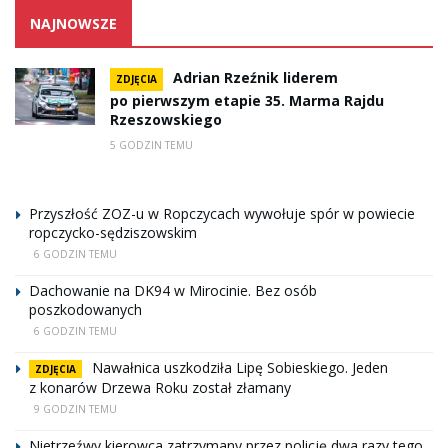
NAJNOWSZE
Adrian Rzeźnik liderem
ZDJĘCIA
po pierwszym etapie 35. Marma Rajdu
Rzeszowskiego
5 GODZIN TEMU
Przyszłość ZOZ-u w Ropczycach wywołuje spór w powiecie
ropczycko-sędziszowskim
6 GODZIN TEMU
Dachowanie na DK94 w Mirocinie. Bez osób
poszkodowanych
6 GODZIN TEMU
Nawałnica uszkodziła Lipę Sobieskiego. Jeden
ZDJĘCIA
z konarów Drzewa Roku został złamany
9 GODZIN TEMU
Nietrzeźwy kierowca zatrzymany przez policję dwa razy tego