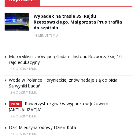
Wypadek na trasie 35. Rajdu
Rzeszowskiego. Małgorzata Prus trafiła
do szpitala
48 MINUT TEMU
Motocykliści znów jadą śladami historii. Rozpoczął się 10.
rajd edukacyjny
2 GODZINY TEMU
Woda w Polance Horynieckiej znów nadaje się do picia.
Są wyniki badań
2 GODZINY TEMU
Rowerzysta zginął w wypadku w Jeżowem
PILNE
[AKTUALIZACJA]
2 GODZINY TEMU
Dziś Międzynarodowy Dzień Kota
3 GODZINY TEMU