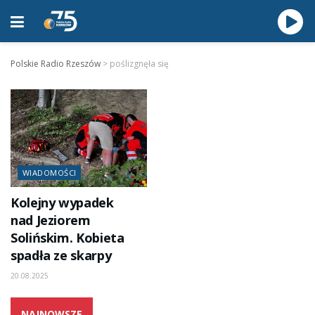
Polskie Radio Rzeszów
>
poślizgnęła się
WIADOMOŚCI
Kolejny wypadek
nad Jeziorem
Solińskim. Kobieta
spadła ze skarpy
20.08.2025
NAJNOWSZE