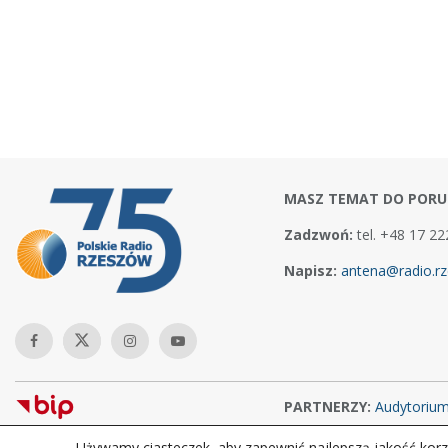
MASZ TEMAT DO PORU
Zadzwoń:
tel. +48 17 22
Napisz:
antena@radio.rz
PARTNERZY:
Audytoriu
Używamy ciasteczek, aby zapewnić najlepszą jakość korzy