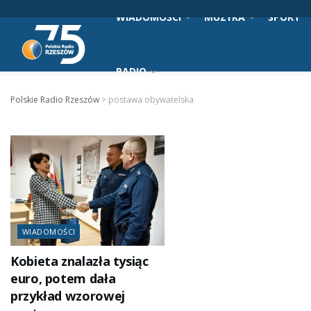
WIADOMOŚCI
MUZYKA
SPORT
RADIO
Polskie Radio Rzeszów
>
postawa obywatelska
WIADOMOŚCI
Kobieta znalazła tysiąc
euro, potem dała
przykład wzorowej