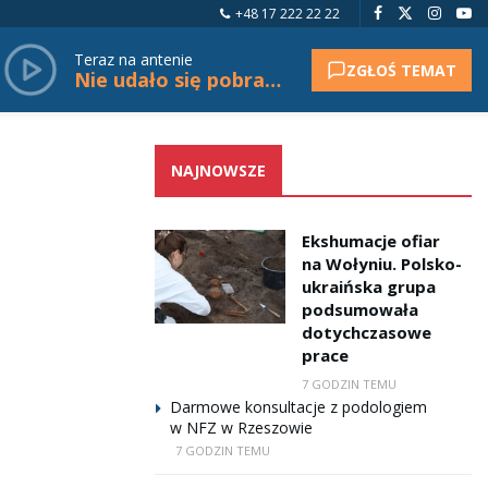
+48 17 222 22 22
Teraz na antenie
ZGŁOŚ TEMAT
Nie udało się pobrać tytułu.
NAJNOWSZE
Ekshumacje ofiar
na Wołyniu. Polsko-
ukraińska grupa
podsumowała
dotychczasowe
prace
7 GODZIN TEMU
Darmowe konsultacje z podologiem
w NFZ w Rzeszowie
7 GODZIN TEMU