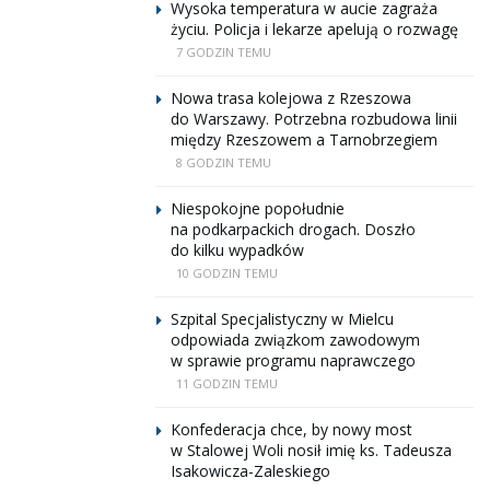
Wysoka temperatura w aucie zagraża
życiu. Policja i lekarze apelują o rozwagę
7 GODZIN TEMU
Nowa trasa kolejowa z Rzeszowa
do Warszawy. Potrzebna rozbudowa linii
między Rzeszowem a Tarnobrzegiem
8 GODZIN TEMU
Niespokojne popołudnie
na podkarpackich drogach. Doszło
do kilku wypadków
10 GODZIN TEMU
Szpital Specjalistyczny w Mielcu
odpowiada związkom zawodowym
w sprawie programu naprawczego
11 GODZIN TEMU
Konfederacja chce, by nowy most
w Stalowej Woli nosił imię ks. Tadeusza
Isakowicza-Zaleskiego