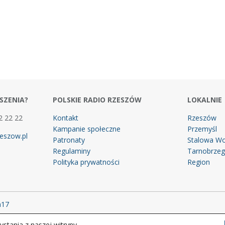
SZENIA?
POLSKIE RADIO RZESZÓW
LOKALNIE
2 22 22
Kontakt
Rzeszów
Kampanie społeczne
Przemyśl
eszow.pl
Patronaty
Stalowa Wo
Regulaminy
Tarnobrze
Polityka prywatności
Region
m17
stania z naszej witryny.