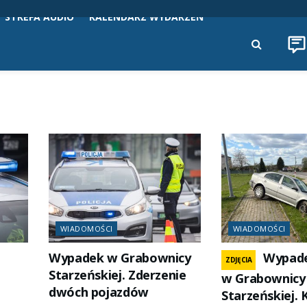
STREFA AUDIO
KALENDARZ WYDARZEŃ
WIADOMOŚCI
WIADOMOŚCI
Wypadek w Grabownicy
Wypad
ZDJĘCIA
Starzeńskiej. Zderzenie
w Grabownicy
dwóch pojazdów
Starzeńskiej. 