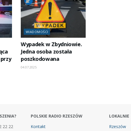
WIADOMOŚCI
Wypadek w Zbydniowie.
ąca
Jedna osoba została
 przy
poszkodowana
04.07.2025
SZENIA?
POLSKIE RADIO RZESZÓW
LOKALNIE
2 22 22
Kontakt
Rzeszów