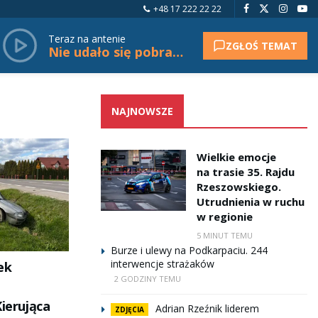
+48 17 222 22 22
Teraz na antenie
ZGŁOŚ TEMAT
Nie udało się pobrać tytułu.
NAJNOWSZE
Wielkie emocje
na trasie 35. Rajdu
Rzeszowskiego.
Utrudnienia w ruchu
w regionie
5 MINUT TEMU
Burze i ulewy na Podkarpaciu. 244
interwencje strażaków
ek
2 GODZINY TEMU
Kierująca
Adrian Rzeźnik liderem
ZDJĘCIA