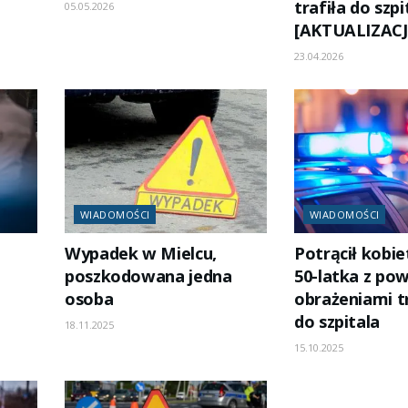
trafiła do szpi
05.05.2026
[AKTUALIZACJ
23.04.2026
WIADOMOŚCI
WIADOMOŚCI
Wypadek w Mielcu,
Potrącił kobiet
poszkodowana jedna
50-latka z po
osoba
obrażeniami tr
do szpitala
18.11.2025
15.10.2025