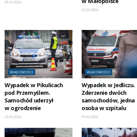
w Małopolsce
20.07.2026
22.06.2026
WIADOMOŚCI
WIADOMOŚCI
Wypadek w Pikulicach
Wypadek w Jedliczu.
pod Przemyślem.
Zderzenie dwóch
Samochód uderzył
samochodów, jedna
w ogrodzenie
osoba w szpitalu
23.03.2026
09.03.2026