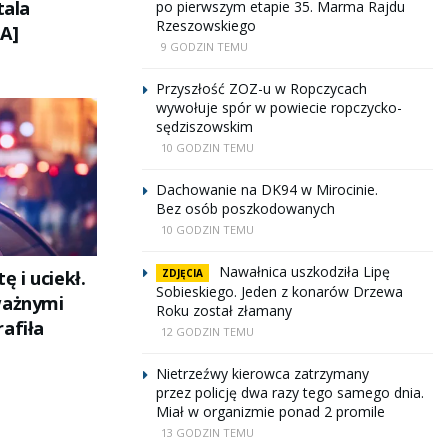
tala
po pierwszym etapie 35. Marma Rajdu
Rzeszowskiego
A]
9 GODZIN TEMU
Przyszłość ZOZ-u w Ropczycach
wywołuje spór w powiecie ropczycko-
sędziszowskim
10 GODZIN TEMU
Dachowanie na DK94 w Mirocinie.
Bez osób poszkodowanych
10 GODZIN TEMU
Nawałnica uszkodziła Lipę
ZDJĘCIA
ę i uciekł.
Sobieskiego. Jeden z konarów Drzewa
ważnymi
Roku został złamany
afiła
12 GODZIN TEMU
Nietrzeźwy kierowca zatrzymany
przez policję dwa razy tego samego dnia.
Miał w organizmie ponad 2 promile
13 GODZIN TEMU