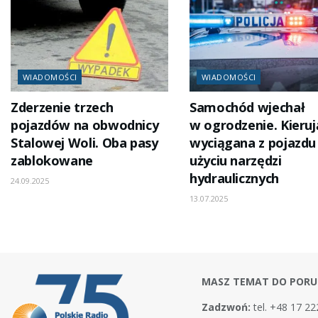
WIADOMOŚCI
WIADOMOŚCI
Zderzenie trzech
Samochód wjechał
pojazdów na obwodnicy
w ogrodzenie. Kieruj
Stalowej Woli. Oba pasy
wyciągana z pojazdu
zablokowane
użyciu narzędzi
hydraulicznych
24.09.2025
13.07.2025
MASZ TEMAT DO PORU
Zadzwoń:
tel. +48 17 22