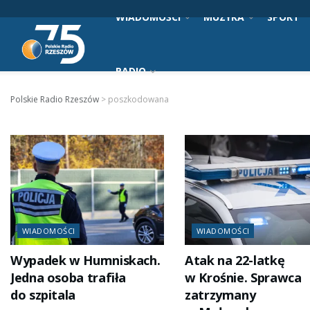
WIADOMOŚCI
MUZYKA
SPORT
RADIO
Polskie Radio Rzeszów
>
poszkodowana
WIADOMOŚCI
WIADOMOŚCI
Wypadek w Humniskach.
Atak na 22-latkę
Jedna osoba trafiła
w Krośnie. Sprawca
do szpitala
zatrzymany