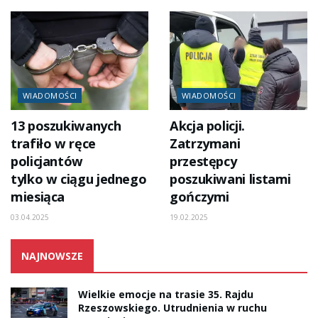
WIADOMOŚCI
WIADOMOŚCI
13 poszukiwanych
Akcja policji.
trafiło w ręce
Zatrzymani
policjantów
przestępcy
tylko w ciągu jednego
poszukiwani listami
miesiąca
gończymi
03.04.2025
19.02.2025
NAJNOWSZE
Wielkie emocje na trasie 35. Rajdu
Rzeszowskiego. Utrudnienia w ruchu