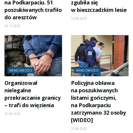
na Podkarpaciu. 51
zgubiła się
poszukiwanych trafiło
w bieszczadzkim lesie
do aresztów
12.08.2025
20.11.2025
WIADOMOŚCI
WIADOMOŚCI
Organizował
Policyjna obława
nielegalne
na poszukiwanych
przekraczanie granicy
listami gończymi,
– trafi do więzienia
na Podkarpaciu
zatrzymano 32 osoby
16.06.2025
[WIDEO]
12.06.2025