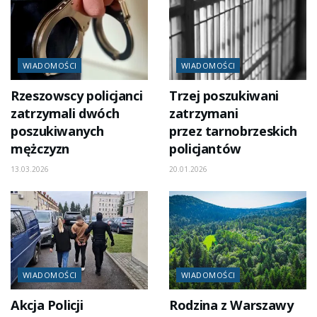
WIADOMOŚCI
WIADOMOŚCI
Rzeszowscy policjanci
Trzej poszukiwani
zatrzymali dwóch
zatrzymani
poszukiwanych
przez tarnobrzeskich
mężczyzn
policjantów
13.03.2026
20.01.2026
WIADOMOŚCI
WIADOMOŚCI
Akcja Policji
Rodzina z Warszawy