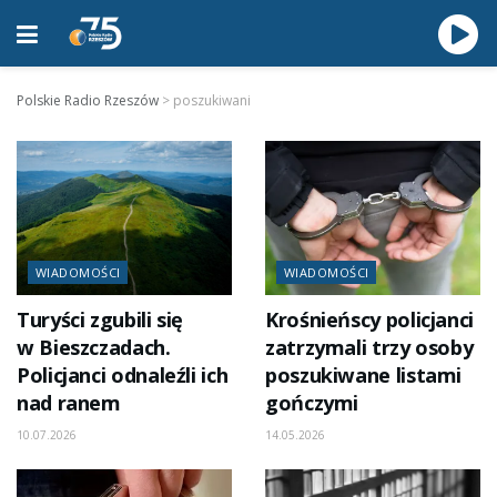
Polskie Radio Rzeszów
>
poszukiwani
WIADOMOŚCI
WIADOMOŚCI
Turyści zgubili się
Krośnieńscy policjanci
w Bieszczadach.
zatrzymali trzy osoby
Policjanci odnaleźli ich
poszukiwane listami
nad ranem
gończymi
10.07.2026
14.05.2026