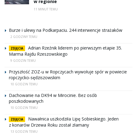
w regionie
11 MINUT TEMU
Burze i ulewy na Podkarpaciu. 244 interwencje strażaków
2 GODZINY TEMU
Adrian Rzeźnik liderem po pierwszym etapie 35.
ZDJĘCIA
Marma Rajdu Rzeszowskiego
9 GODZIN TEMU
Przyszłość ZOZ-u w Ropczycach wywołuje spór w powiecie
ropczycko-sędziszowskim
10 GODZIN TEMU
Dachowanie na DK94 w Mirocinie. Bez osób
poszkodowanych
10 GODZIN TEMU
Nawałnica uszkodziła Lipę Sobieskiego. Jeden
ZDJĘCIA
z konarów Drzewa Roku został złamany
13 GODZIN TEMU