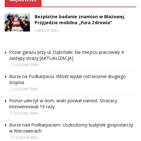
Bezpłatne badanie znamion w Błażowej.
Przyjedzie mobilna „Fura Zdrowia”
4 MINUTY TEMU
Pożar garażu przy ul. Dąbrówki. Na miejscu pracowały 4
zastępy straży [AKTUALIZACJA]
1 GODZINĘ TEMU
Burze na Podkarpaciu. IMGW wydał ostrzeżenie drugiego
stopnia
2 GODZINY TEMU
Piorun uderzył w dom, wiatr porwał namiot. Strażacy
interweniowali 19 razy
2 GODZINY TEMU
Burze nad Podkarpaciem. Uszkodzony budynek gospodarczy
w Wierzawicach
11 GODZIN TEMU