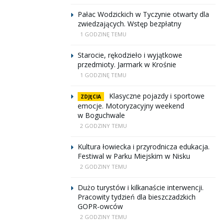
Pałac Wodzickich w Tyczynie otwarty dla
zwiedzających. Wstęp bezpłatny
1 GODZINĘ TEMU
Starocie, rękodzieło i wyjątkowe
przedmioty. Jarmark w Krośnie
1 GODZINĘ TEMU
Klasyczne pojazdy i sportowe
ZDJĘCIA
emocje. Motoryzacyjny weekend
w Boguchwale
2 GODZINY TEMU
Kultura łowiecka i przyrodnicza edukacja.
Festiwal w Parku Miejskim w Nisku
2 GODZINY TEMU
Dużo turystów i kilkanaście interwencji.
Pracowity tydzień dla bieszczadzkich
GOPR-owców
2 GODZINY TEMU