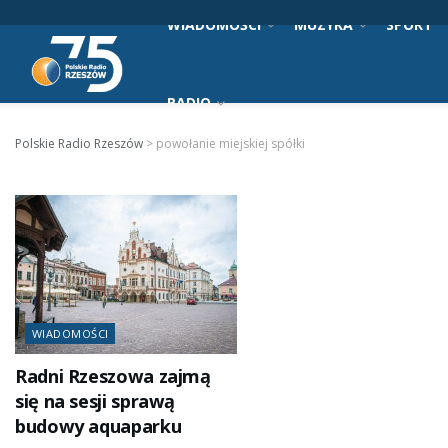
WIADOMOŚCI
MUZYKA
SPORT
RADIO
Polskie Radio Rzeszów
>
powołanie miejskiej spółki
WIADOMOŚCI
Radni Rzeszowa zajmą
się na sesji sprawą
budowy aquaparku