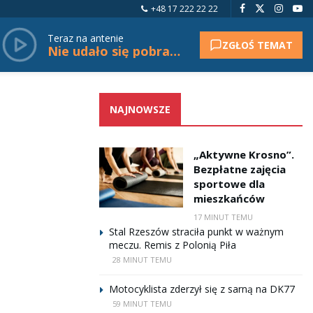
+48 17 222 22 22
Teraz na antenie
ZGŁOŚ TEMAT
Nie udało się pobrać tytułu.
NAJNOWSZE
„Aktywne Krosno”.
Bezpłatne zajęcia
sportowe dla
mieszkańców
17 MINUT TEMU
Stal Rzeszów straciła punkt w ważnym
meczu. Remis z Polonią Piła
28 MINUT TEMU
Motocyklista zderzył się z sarną na DK77
59 MINUT TEMU