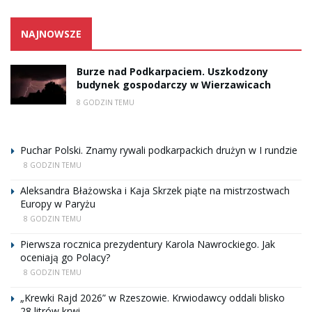
NAJNOWSZE
Burze nad Podkarpaciem. Uszkodzony
budynek gospodarczy w Wierzawicach
8 GODZIN TEMU
Puchar Polski. Znamy rywali podkarpackich drużyn w I rundzie
8 GODZIN TEMU
Aleksandra Błażowska i Kaja Skrzek piąte na mistrzostwach
Europy w Paryżu
8 GODZIN TEMU
Pierwsza rocznica prezydentury Karola Nawrockiego. Jak
oceniają go Polacy?
8 GODZIN TEMU
„Krewki Rajd 2026” w Rzeszowie. Krwiodawcy oddali blisko
28 litrów krwi