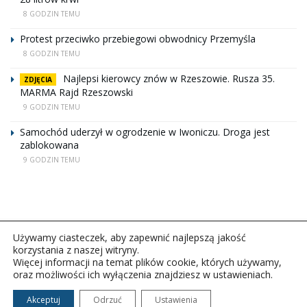
8 GODZIN TEMU
Protest przeciwko przebiegowi obwodnicy Przemyśla
8 GODZIN TEMU
Najlepsi kierowcy znów w Rzeszowie. Rusza 35.
ZDJĘCIA
MARMA Rajd Rzeszowski
9 GODZIN TEMU
Samochód uderzył w ogrodzenie w Iwoniczu. Droga jest
zablokowana
9 GODZIN TEMU
Używamy ciasteczek, aby zapewnić najlepszą jakość
korzystania z naszej witryny.
Więcej informacji na temat plików cookie, których używamy,
oraz możliwości ich wyłączenia znajdziesz w ustawieniach.
Copyright © 2026Polskie Radio Rzeszów S.A. w likwidacj.
Wszelkie prawa zastrzeżone.
Akceptuj
Odrzuć
Ustawienia