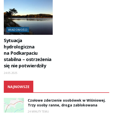
WIADOMOŚCI
Sytuacja
hydrologiczna
na Podkarpaciu
stabilna – ostrzeżenia
się nie potwierdziły
24.05.2025
NAJNOWSZE
Czołowe zderzenie osobówek w Wiśniowej.
Trzy osoby ranne, droga zablokowana
24 MINUTY TEMU