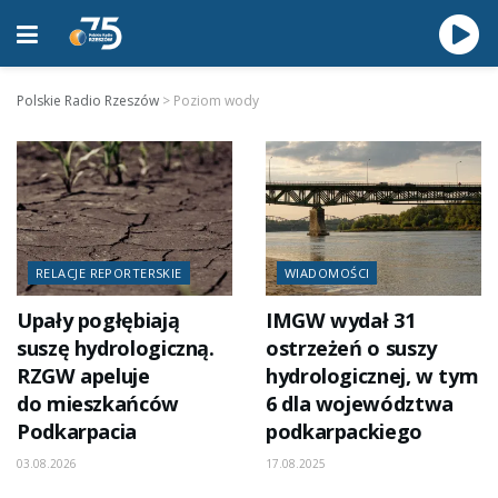
Polskie Radio Rzeszów
>
Poziom wody
RELACJE REPORTERSKIE
WIADOMOŚCI
Upały pogłębiają
IMGW wydał 31
suszę hydrologiczną.
ostrzeżeń o suszy
RZGW apeluje
hydrologicznej, w tym
do mieszkańców
6 dla województwa
Podkarpacia
podkarpackiego
03.08.2026
17.08.2025