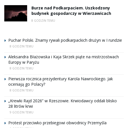
Burze nad Podkarpaciem. Uszkodzony
budynek gospodarczy w Wierzawicach
8 GODZIN TEMU
Puchar Polski. Znamy rywali podkarpackich drużyn w I rundzie
8 GODZIN TEMU
Aleksandra Błażowska i Kaja Skrzek piąte na mistrzostwach
Europy w Paryżu
8 GODZIN TEMU
Pierwsza rocznica prezydentury Karola Nawrockiego. Jak
oceniają go Polacy?
8 GODZIN TEMU
„Krewki Rajd 2026” w Rzeszowie. Krwiodawcy oddali blisko
28 litrów krwi
9 GODZIN TEMU
Protest przeciwko przebiegowi obwodnicy Przemyśla