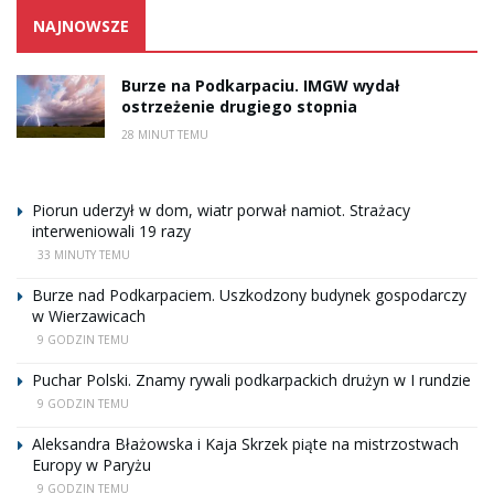
NAJNOWSZE
Burze na Podkarpaciu. IMGW wydał
ostrzeżenie drugiego stopnia
28 MINUT TEMU
Piorun uderzył w dom, wiatr porwał namiot. Strażacy
interweniowali 19 razy
33 MINUTY TEMU
Burze nad Podkarpaciem. Uszkodzony budynek gospodarczy
w Wierzawicach
9 GODZIN TEMU
Puchar Polski. Znamy rywali podkarpackich drużyn w I rundzie
9 GODZIN TEMU
Aleksandra Błażowska i Kaja Skrzek piąte na mistrzostwach
Europy w Paryżu
9 GODZIN TEMU