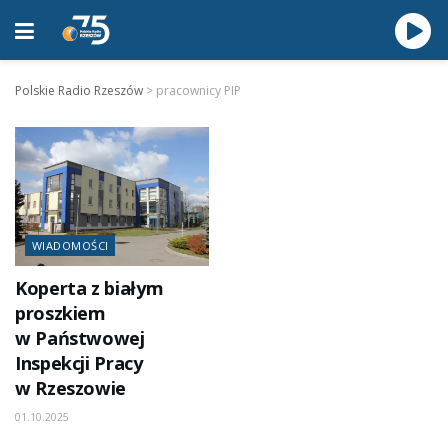
Polskie Radio Rzeszów
>
pracownicy PIP
WIADOMOŚCI
Koperta z białym
proszkiem
w Państwowej
Inspekcji Pracy
w Rzeszowie
01.10.2025