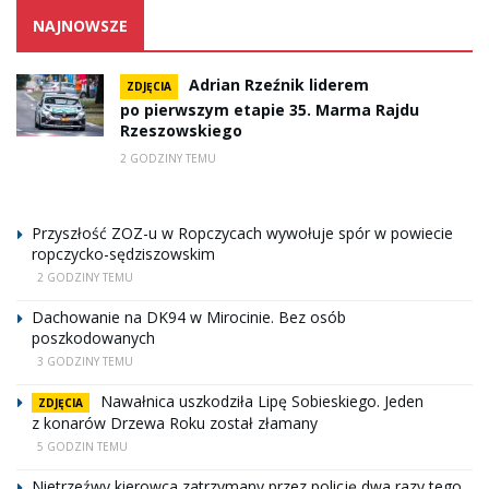
NAJNOWSZE
Adrian Rzeźnik liderem
ZDJĘCIA
po pierwszym etapie 35. Marma Rajdu
Rzeszowskiego
2 GODZINY TEMU
Przyszłość ZOZ-u w Ropczycach wywołuje spór w powiecie
ropczycko-sędziszowskim
2 GODZINY TEMU
Dachowanie na DK94 w Mirocinie. Bez osób
poszkodowanych
3 GODZINY TEMU
Nawałnica uszkodziła Lipę Sobieskiego. Jeden
ZDJĘCIA
z konarów Drzewa Roku został złamany
5 GODZIN TEMU
Nietrzeźwy kierowca zatrzymany przez policję dwa razy tego