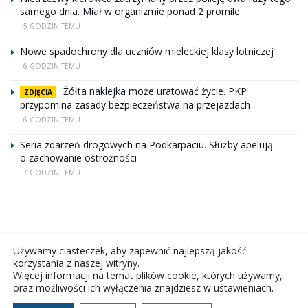
samego dnia. Miał w organizmie ponad 2 promile
5 GODZIN TEMU
Nowe spadochrony dla uczniów mieleckiej klasy lotniczej
6 GODZIN TEMU
Żółta naklejka może uratować życie. PKP
ZDJĘCIA
przypomina zasady bezpieczeństwa na przejazdach
6 GODZIN TEMU
Seria zdarzeń drogowych na Podkarpaciu. Służby apelują
o zachowanie ostrożności
7 GODZIN TEMU
Używamy ciasteczek, aby zapewnić najlepszą jakość
korzystania z naszej witryny.
Więcej informacji na temat plików cookie, których używamy,
oraz możliwości ich wyłączenia znajdziesz w ustawieniach.
Copyright © 2026Polskie Radio Rzeszów S.A. w likwidacj.