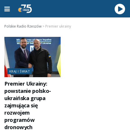
Polskie Radio Rzeszów
>
Premier ukrainy
KRAJ I ŚWIAT
Premier Ukrainy:
powstanie polsko-
ukraińska grupa
zajmująca się
rozwojem
programów
dronowych