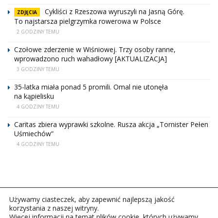
Cykliści z Rzeszowa wyruszyli na Jasną Górę.
ZDJĘCIA
To najstarsza pielgrzymka rowerowa w Polsce
2 GODZINY TEMU
Czołowe zderzenie w Wiśniowej. Trzy osoby ranne,
wprowadzono ruch wahadłowy [AKTUALIZACJA]
3 GODZINY TEMU
35-latka miała ponad 5 promili. Omal nie utonęła
na kąpielisku
4 GODZINY TEMU
Caritas zbiera wyprawki szkolne. Rusza akcja „Tornister Pełen
Uśmiechów”
4 GODZINY TEMU
Używamy ciasteczek, aby zapewnić najlepszą jakość
korzystania z naszej witryny.
Więcej informacji na temat plików cookie, których używamy,