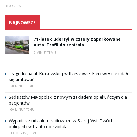
18.09.2025
NAJNOWSZE
71-latek uderzył w cztery zaparkowane
auta. Trafił do szpitala
7 MINUT TEMU
Tragedia na ul. Krakowskiej w Rzeszowie. Kierowcy nie udało
się uratować
20 MINUT TEMU
Sędziszów Małopolski z nowym zakładem opiekuńczym dla
pacjentów
60 MINUT TEMU
Wypadek z udziałem radiowozu w Starej Wsi. Dwóch
policjantów trafiło do szpitala
1 GODZINĘ TEMU