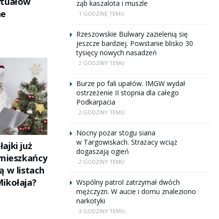
ytuałów
ząb kaszalota i muszle
ne
1 GODZINĘ TEMU
Rzeszowskie Bulwary zazielenią się
jeszcze bardziej. Powstanie blisko 30
tysięcy nowych nasadzeń
2 GODZINY TEMU
Burze po fali upałów. IMGW wydał
ostrzeżenie II stopnia dla całego
Podkarpacia
2 GODZINY TEMU
Nocny pożar stogu siana
w Targowiskach. Strażacy wciąż
ajki już
dogaszają ogień
 mieszkańcy
2 GODZINY TEMU
ą w listach
ikołaja?
Wspólny patrol zatrzymał dwóch
mężczyzn. W aucie i domu znaleziono
narkotyki
3 GODZINY TEMU