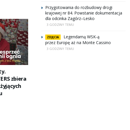
Przygotowania do rozbudowy drogi
krajowej nr 84. Powstanie dokumentacja
dla odcinka Zagórz–Lesko
3 GODZINY TEMU
Legendarną WSK-ą
ZDJĘCIA
przez Europę aż na Monte Cassino
3 GODZINY TEMU
ty.
ERS zbiera
 żyjących
u