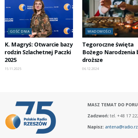
GOŚĆ DNIA
WIADOMOŚCI
K. Magryś: Otwarcie bazy
Tegoroczne święta
rodzin Szlachetnej Paczki
Bożego Narodzenia 
2025
droższe
15.11.2025
06.12.2024
MASZ TEMAT DO PORU
Zadzwoń:
tel. +48 17 22
Napisz:
antena@radio.rz