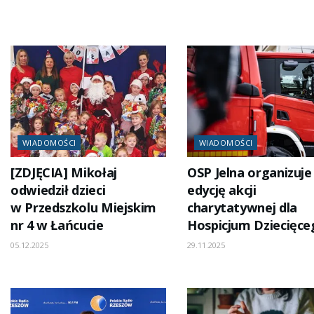
WIADOMOŚCI
WIADOMOŚCI
[ZDJĘCIA] Mikołaj
OSP Jelna organizuje 
odwiedził dzieci
edycję akcji
w Przedszkolu Miejskim
charytatywnej dla
nr 4 w Łańcucie
Hospicjum Dziecięce
05.12.2025
29.11.2025