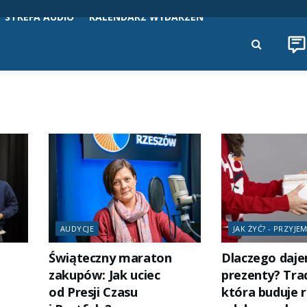
STREFA AUDIO
KALENDARZ WYDARZEŃ
AUDYCJE
JAK ŻYĆ? - PRZYJE
Świąteczny maraton
Dlaczego daj
zakupów: Jak uciec
prezenty? Trad
od Presji Czasu
która buduje r