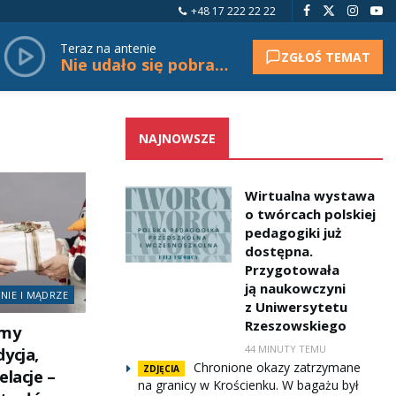
+48 17 222 22 22
Teraz na antenie
ZGŁOŚ TEMAT
Nie udało się pobrać tytułu.
NAJNOWSZE
Wirtualna wystawa
o twórcach polskiej
pedagogiki już
dostępna.
Przygotowała
ją naukowczyni
MNIE I MĄDRZE
z Uniwersytetu
Rzeszowskiego
emy
44 MINUTY TEMU
ycja,
Chronione okazy zatrzymane
ZDJĘCIA
elacje –
na granicy w Krościenku. W bagażu był