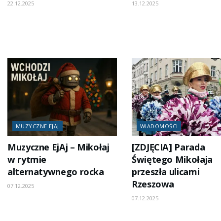
22.12.2025
13.12.2025
MUZYCZNE EJAJ
WIADOMOŚCI
Muzyczne EjAj – Mikołaj
[ZDJĘCIA] Parada
w rytmie
Świętego Mikołaja
alternatywnego rocka
przeszła ulicami
Rzeszowa
07.12.2025
07.12.2025