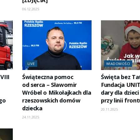
[ZDJĘCIA]
06.12.2025
LIVE
WIADOMOŚCI
VIII
Świąteczna pomoc
Święta bez Ta
od serca – Sławomir
Fundacja UNIT
Wróbel o Mikołajkach dla
dary dla dzieci
go
rzeszowskich domów
przy linii front
dziecka
20.11.2025
24.11.2025