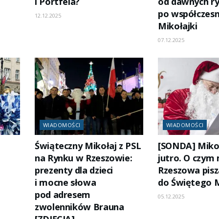
i Portfela?
od dawnych r
po współczes
12.12.2025
Mikołajki
07.12.2025
WIADOMOŚCI
WIADOMOŚCI
Świąteczny Mikołaj z PSL
[SONDA] Mikoł
na Rynku w Rzeszowie:
jutro. O czym
prezenty dla dzieci
Rzeszowa pisz
i mocne słowa
do Świętego M
pod adresem
05.12.2025
zwolenników Brauna