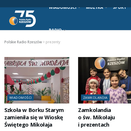
WIADOMOŚCI
MUZYKA
SPORT
RADIO
Polskie Radio Rzeszów
>
prezenty
WIADOMOŚCI
ZAMKOLANDIA
Szkoła w Borku Starym
Zamkolandia
zamieniła się w Wioskę
o św. Mikołaju
Świętego Mikołaja
i prezentach