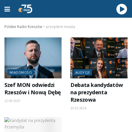
Polskie Radio Rzeszów
>
prezydent miasta
WIADOMOŚCI
AUDYCJE
Szef MON odwiedzi
Debata kandydatów
Rzeszów i Nową Dębę
na prezydenta
Rzeszowa
22.08.2025
25.03.2024