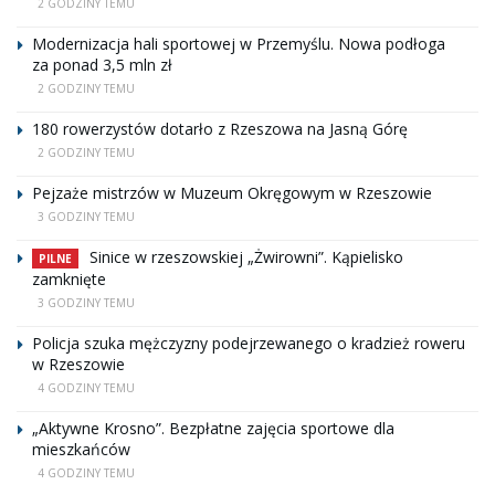
2 GODZINY TEMU
Modernizacja hali sportowej w Przemyślu. Nowa podłoga
za ponad 3,5 mln zł
2 GODZINY TEMU
180 rowerzystów dotarło z Rzeszowa na Jasną Górę
2 GODZINY TEMU
Pejzaże mistrzów w Muzeum Okręgowym w Rzeszowie
3 GODZINY TEMU
Sinice w rzeszowskiej „Żwirowni”. Kąpielisko
PILNE
zamknięte
3 GODZINY TEMU
Policja szuka mężczyzny podejrzewanego o kradzież roweru
w Rzeszowie
4 GODZINY TEMU
„Aktywne Krosno”. Bezpłatne zajęcia sportowe dla
mieszkańców
4 GODZINY TEMU