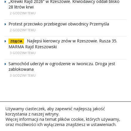
„Krewki Rajd 2026” w Rzeszowie. Krwiodawcy oddali blisko
28 litrów krwi
2 GODZINY TEMU
Protest przeciwko przebiegowi obwodnicy Przemyśla
2 GODZINY TEMU
Najlepsi kierowcy znów w Rzeszowie. Rusza 35.
ZDJĘCIA
MARMA Rajd Rzeszowski
3 GODZINY TEMU
Samochód uderzył w ogrodzenie w Iwoniczu. Droga jest
zablokowana
3 GODZINY TEMU
Używamy ciasteczek, aby zapewnić najlepszą jakość
korzystania z naszej witryny.
Więcej informacji na temat plików cookie, których używamy,
oraz możliwości ich wyłączenia znajdziesz w ustawieniach.
Copyright © 2026Polskie Radio Rzeszów S.A. w likwidacj.