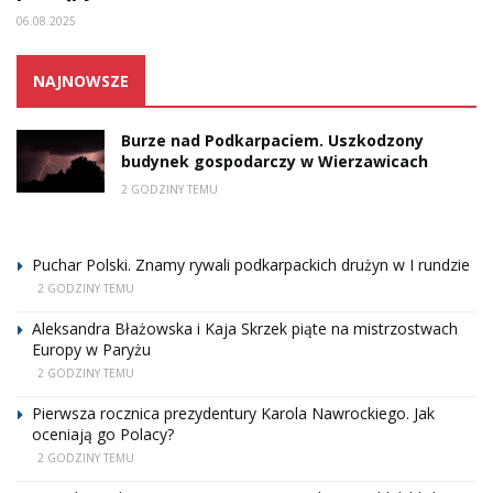
06.08.2025
NAJNOWSZE
Burze nad Podkarpaciem. Uszkodzony
budynek gospodarczy w Wierzawicach
2 GODZINY TEMU
Puchar Polski. Znamy rywali podkarpackich drużyn w I rundzie
2 GODZINY TEMU
Aleksandra Błażowska i Kaja Skrzek piąte na mistrzostwach
Europy w Paryżu
2 GODZINY TEMU
Pierwsza rocznica prezydentury Karola Nawrockiego. Jak
oceniają go Polacy?
2 GODZINY TEMU