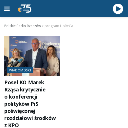
Polskie Radio Rzeszów
>
program HoReCa
WIADOMOŚCI
Poseł KO Marek
Rząsa krytycznie
o konferencji
polityków PiS
poświęconej
rozdziałowi środków
z KPO