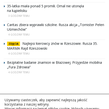
35-latka miała ponad 5 promili. Omal nie utonęła
na kąpielisku
3 GODZINY TEMU
Caritas zbiera wyprawki szkolne. Rusza akcja „Tornister Pełen
Uśmiechów”
4 GODZINY TEMU
Najlepsi kierowcy znów w Rzeszowie. Rusza 35.
ZDJĘCIA
MARMA Rajd Rzeszowski
4 GODZINY TEMU
Bezpłatne badanie znamion w Błażowej. Przyjedzie mobilna
„Fura Zdrowia”
4 GODZINY TEMU
Używamy ciasteczek, aby zapewnić najlepszą jakość
korzystania z naszej witryny.
Więcej informacji na temat plików cookie, których używamy,