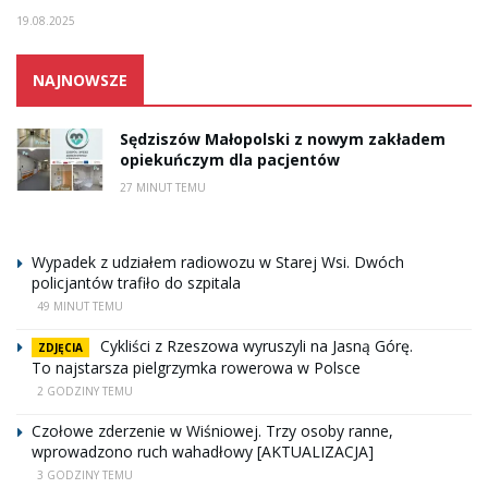
19.08.2025
NAJNOWSZE
Sędziszów Małopolski z nowym zakładem
opiekuńczym dla pacjentów
27 MINUT TEMU
Wypadek z udziałem radiowozu w Starej Wsi. Dwóch
policjantów trafiło do szpitala
49 MINUT TEMU
Cykliści z Rzeszowa wyruszyli na Jasną Górę.
ZDJĘCIA
To najstarsza pielgrzymka rowerowa w Polsce
2 GODZINY TEMU
Czołowe zderzenie w Wiśniowej. Trzy osoby ranne,
wprowadzono ruch wahadłowy [AKTUALIZACJA]
3 GODZINY TEMU