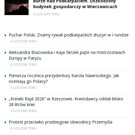
Burze nad Podkarpaciem. Uszkodzony
budynek gospodarczy w Wierzawicach
4 GODZINY TEMU
Puchar Polski. Znamy rywali podkarpackich drużyn w I rundzie
4 GODZINY TEMU
Aleksandra Błażowska i Kaja Skrzek piąte na mistrzostwach
Europy w Paryżu
4 GODZINY TEMU
Pierwsza rocznica prezydentury Karola Nawrockiego. Jak
oceniają go Polacy?
4 GODZINY TEMU
„Krewki Rajd 2026” w Rzeszowie. Krwiodawcy oddali blisko
28 litrów krwi
4 GODZINY TEMU
Protest przeciwko przebiegowi obwodnicy Przemyśla
4 GODZINY TEMU