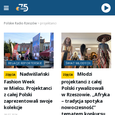
Polskie Radio Rzeszów
>
projektanci
RELACJE REPORTERSKIE
ŚWIAT MŁODYCH
Nadwiślański
Młodzi
ZDJĘCIA
ZDJĘCIA
Fashion Week
projektanci z całej
w Mielcu. Projektanci
Polski rywalizowali
z całej Polski
w Rzeszowie. „Afryka
zaprezentowali swoje
– tradycja spotyka
kolekcje
nowoczesność”
tematem konkursu
18.07.2026