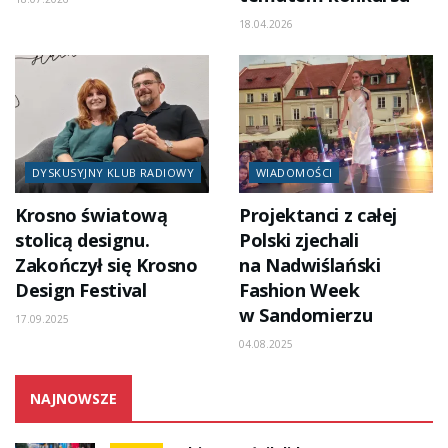
18.04.2026
DYSKUSYJNY KLUB RADIOWY
WIADOMOŚCI
Krosno światową
Projektanci z całej
stolicą designu.
Polski zjechali
Zakończył się Krosno
na Nadwiślański
Design Festival
Fashion Week
w Sandomierzu
17.09.2025
04.08.2025
NAJNOWSZE