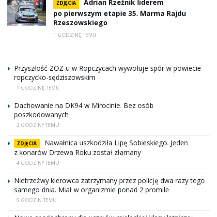
Adrian Rzeźnik liderem
ZDJĘCIA
po pierwszym etapie 35. Marma Rajdu
Rzeszowskiego
1 GODZINĘ TEMU
Przyszłość ZOZ-u w Ropczycach wywołuje spór w powiecie
ropczycko-sędziszowskim
1 GODZINĘ TEMU
Dachowanie na DK94 w Mirocinie. Bez osób
poszkodowanych
2 GODZINY TEMU
Nawałnica uszkodziła Lipę Sobieskiego. Jeden
ZDJĘCIA
z konarów Drzewa Roku został złamany
4 GODZINY TEMU
Nietrzeźwy kierowca zatrzymany przez policję dwa razy tego
samego dnia. Miał w organizmie ponad 2 promile
5 GODZIN TEMU