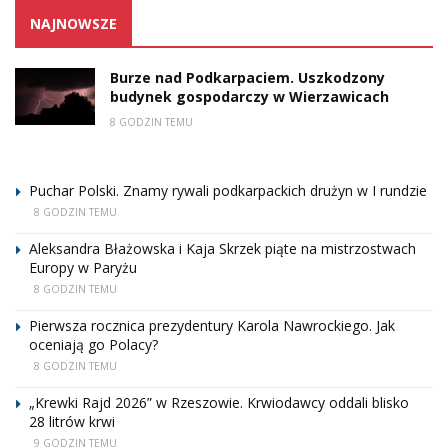
NAJNOWSZE
Burze nad Podkarpaciem. Uszkodzony
budynek gospodarczy w Wierzawicach
8 GODZIN TEMU
Puchar Polski. Znamy rywali podkarpackich drużyn w I rundzie
8 GODZIN TEMU
Aleksandra Błażowska i Kaja Skrzek piąte na mistrzostwach
Europy w Paryżu
8 GODZIN TEMU
Pierwsza rocznica prezydentury Karola Nawrockiego. Jak
oceniają go Polacy?
8 GODZIN TEMU
„Krewki Rajd 2026” w Rzeszowie. Krwiodawcy oddali blisko
28 litrów krwi
9 GODZIN TEMU