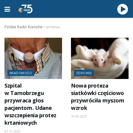
Polskie Radio Rzeszów
>
proteza
WIADOMOŚCI
ZDROWIE
Szpital
Nowa proteza
w Tarnobrzegu
siatkówki częściowo
przywraca głos
przywróciła myszom
pacjentom. Udane
wzrok
wszczepienia protez
10.06.2025
krtaniowych
01.11.2025