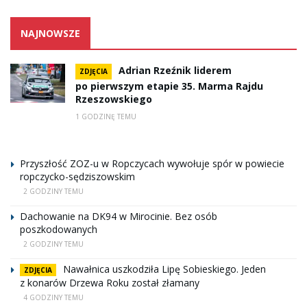
NAJNOWSZE
Adrian Rzeźnik liderem
ZDJĘCIA
po pierwszym etapie 35. Marma Rajdu
Rzeszowskiego
1 GODZINĘ TEMU
Przyszłość ZOZ-u w Ropczycach wywołuje spór w powiecie
ropczycko-sędziszowskim
2 GODZINY TEMU
Dachowanie na DK94 w Mirocinie. Bez osób
poszkodowanych
2 GODZINY TEMU
Nawałnica uszkodziła Lipę Sobieskiego. Jeden
ZDJĘCIA
z konarów Drzewa Roku został złamany
4 GODZINY TEMU