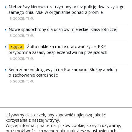
Nietrzeźwy kierowca zatrzymany przez policję dwa razy tego
samego dnia. Miał w organizmie ponad 2 promile
5 GODZIN TEMU
Nowe spadochrony dla uczniów mieleckiej klasy lotniczej
5 GODZIN TEMU
Żółta naklejka może uratować życie. PKP
ZDJĘCIA
przypomina zasady bezpieczeństwa na przejazdach
6 GODZIN TEMU
Seria zdarzeń drogowych na Podkarpaciu. Służby apelują
o zachowanie ostrożności
6 GODZIN TEMU
Używamy ciasteczek, aby zapewnić najlepszą jakość
korzystania z naszej witryny.
Więcej informacji na temat plików cookie, których używamy,
oraz możliwości ich wyłączenia znajdziesz w ustawieniach.