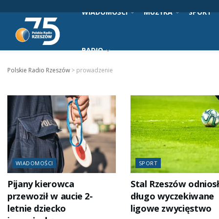
WIADOMOŚCI
MUZYKA
SPORT
RADIO
Polskie Radio Rzeszów
>
prowadzenie
WIADOMOŚCI
SPORT
Pijany kierowca
Stal Rzeszów odnios
przewoził w aucie 2-
długo wyczekiwane
letnie dziecko
ligowe zwycięstwo