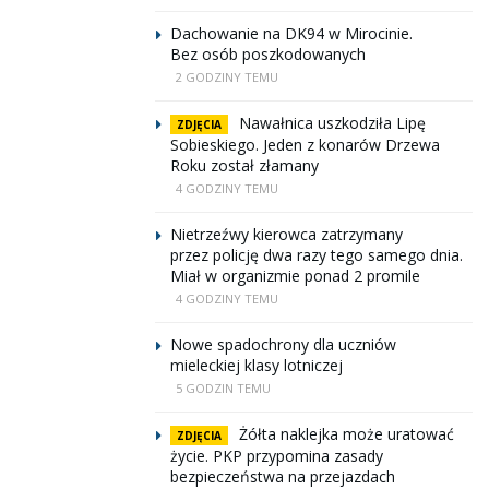
Dachowanie na DK94 w Mirocinie.
Bez osób poszkodowanych
2 GODZINY TEMU
Nawałnica uszkodziła Lipę
ZDJĘCIA
Sobieskiego. Jeden z konarów Drzewa
Roku został złamany
4 GODZINY TEMU
Nietrzeźwy kierowca zatrzymany
przez policję dwa razy tego samego dnia.
Miał w organizmie ponad 2 promile
4 GODZINY TEMU
Nowe spadochrony dla uczniów
mieleckiej klasy lotniczej
5 GODZIN TEMU
Żółta naklejka może uratować
ZDJĘCIA
życie. PKP przypomina zasady
bezpieczeństwa na przejazdach