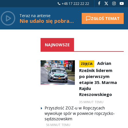
+48 17 222 22 22
Teraz na antenie
ZGŁOŚ TEMAT
Nie udało się pobrać tytułu.
NAJNOWSZE
Adrian
ZDJĘCIA
Rzeźnik liderem
po pierwszym
etapie 35. Marma
Rajdu
Rzeszowskiego
35 MINUT TEMU
Przyszłość ZOZ-u w Ropczycach
wywołuje spór w powiecie ropczycko-
sędziszowskim
56 MINUT TEMU