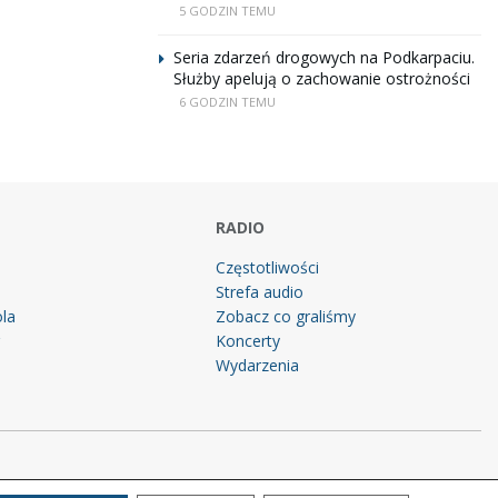
5 GODZIN TEMU
Seria zdarzeń drogowych na Podkarpaciu.
Służby apelują o zachowanie ostrożności
6 GODZIN TEMU
RADIO
Częstotliwości
Strefa audio
la
Zobacz co graliśmy
g
Koncerty
Wydarzenia