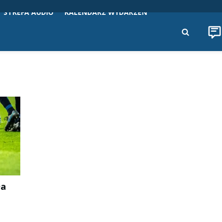
STREFA AUDIO
KALENDARZ WYDARZEŃ
ła