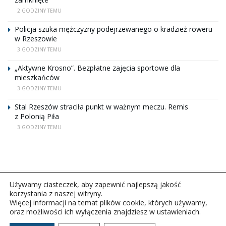
2 GODZINY TEMU
Policja szuka mężczyzny podejrzewanego o kradzież roweru
w Rzeszowie
3 GODZINY TEMU
„Aktywne Krosno”. Bezpłatne zajęcia sportowe dla
mieszkańców
3 GODZINY TEMU
Stal Rzeszów straciła punkt w ważnym meczu. Remis
z Polonią Piła
3 GODZINY TEMU
Używamy ciasteczek, aby zapewnić najlepszą jakość
korzystania z naszej witryny.
Więcej informacji na temat plików cookie, których używamy,
oraz możliwości ich wyłączenia znajdziesz w ustawieniach.
Copyright © 2026Polskie Radio Rzeszów S.A. w likwidacj.