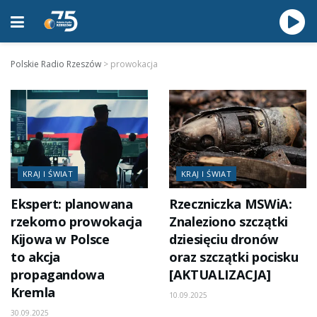
Polskie Radio Rzeszów
>
prowokacja
KRAJ I ŚWIAT
KRAJ I ŚWIAT
Ekspert: planowana
Rzeczniczka MSWiA:
rzekomo prowokacja
Znaleziono szczątki
Kijowa w Polsce
dziesięciu dronów
to akcja
oraz szczątki pocisku
propagandowa
[AKTUALIZACJA]
Kremla
10.09.2025
30.09.2025