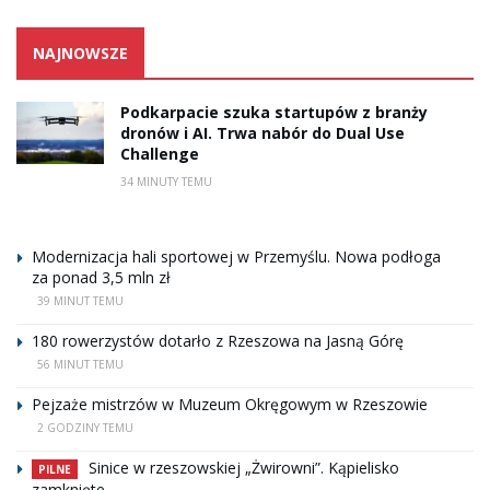
NAJNOWSZE
Podkarpacie szuka startupów z branży
dronów i AI. Trwa nabór do Dual Use
Challenge
34 MINUTY TEMU
Modernizacja hali sportowej w Przemyślu. Nowa podłoga
za ponad 3,5 mln zł
39 MINUT TEMU
180 rowerzystów dotarło z Rzeszowa na Jasną Górę
56 MINUT TEMU
Pejzaże mistrzów w Muzeum Okręgowym w Rzeszowie
2 GODZINY TEMU
Sinice w rzeszowskiej „Żwirowni”. Kąpielisko
PILNE
zamknięte