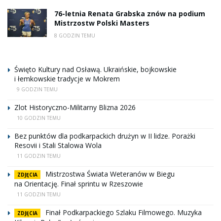
76-letnia Renata Grabska znów na podium
Mistrzostw Polski Masters
8 GODZIN TEMU
Święto Kultury nad Osławą. Ukraińskie, bojkowskie
i łemkowskie tradycje w Mokrem
9 GODZIN TEMU
Zlot Historyczno-Militarny Blizna 2026
10 GODZIN TEMU
Bez punktów dla podkarpackich drużyn w II lidze. Porażki
Resovii i Stali Stalowa Wola
11 GODZIN TEMU
Mistrzostwa Świata Weteranów w Biegu
ZDJĘCIA
na Orientację. Finał sprintu w Rzeszowie
11 GODZIN TEMU
Finał Podkarpackiego Szlaku Filmowego. Muzyka
ZDJĘCIA