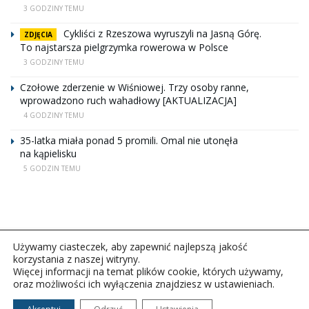
3 GODZINY TEMU
Cykliści z Rzeszowa wyruszyli na Jasną Górę.
ZDJĘCIA
To najstarsza pielgrzymka rowerowa w Polsce
3 GODZINY TEMU
Czołowe zderzenie w Wiśniowej. Trzy osoby ranne,
wprowadzono ruch wahadłowy [AKTUALIZACJA]
4 GODZINY TEMU
35-latka miała ponad 5 promili. Omal nie utonęła
na kąpielisku
5 GODZIN TEMU
Używamy ciasteczek, aby zapewnić najlepszą jakość
korzystania z naszej witryny.
Więcej informacji na temat plików cookie, których używamy,
oraz możliwości ich wyłączenia znajdziesz w ustawieniach.
Copyright © 2026Polskie Radio Rzeszów S.A. w likwidacj.
Wszelkie prawa zastrzeżone.