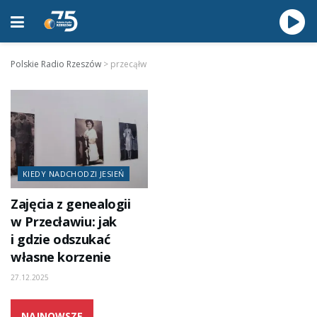
Polskie Radio Rzeszów
>
przecąłw
KIEDY NADCHODZI JESIEŃ
Zajęcia z genealogii
w Przecławiu: jak
i gdzie odszukać
własne korzenie
27.12.2025
NAJNOWSZE