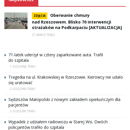
Oberwanie chmury
ZDJĘCIA
nad Rzeszowem. Blisko 70 interwencji
strażaków na Podkarpaciu [AKTUALIZACJA]
27 MINUT TEMU
71-latek uderzył w cztery zaparkowane auta. Trafił
do szpitala
1 GODZINĘ TEMU
Tragedia na ul. Krakowskiej w Rzeszowie. Kierowcy nie udało
się uratować
2 GODZINY TEMU
Sędziszów Małopolski z nowym zakładem opiekuńczym dla
pacjentów
2 GODZINY TEMU
Wypadek z udziałem radiowozu w Starej Wsi. Dwóch
policjantów trafiło do szpitala